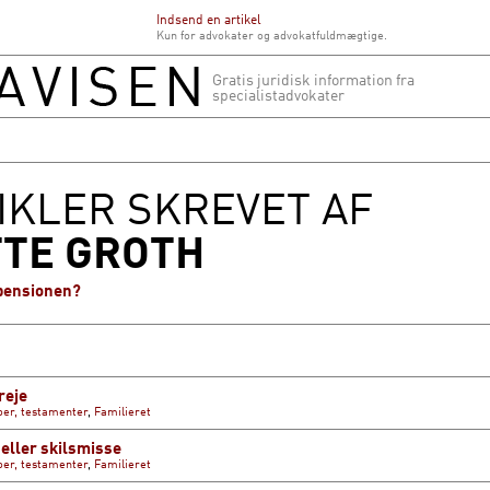
Indsend en artikel
Kun for advokater og advokatfuldmægtige.
Gratis juridisk information fra
specialistadvokater
IKLER SKREVET AF
TE GROTH
pensionen?
reje
oer, testamenter
,
Familieret
 eller skilsmisse
oer, testamenter
,
Familieret