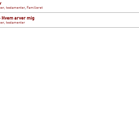
v
oer, testamenter
,
Familieret
- Hvem arver mig
oer, testamenter