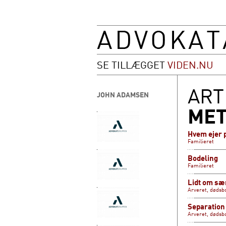
SE TILLÆGGET
VIDEN.NU
ART
JOHN ADAMSEN
MET
Hvem ejer 
Familieret
Bodeling
Familieret
Lidt om sæ
Arveret, dødsb
Separation
Arveret, dødsb