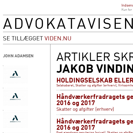
Indsend
Kun for
SE TILLÆGGET
VIDEN.NU
ARTIKLER SK
JOHN ADAMSEN
JAKOB VINDI
HOLDINGSELSKAB ELLER
Selskabsret
,
Skatter og afgifter (erhverv)
,
Virksomhe
Håndværkerfradragets geni
2016 og 2017
Skatter og afgifter (erhverv)
Håndværkerfradragets geni
2016 og 2017
Fast ejendoms regulering (privat)
,
Skatter og afgifte