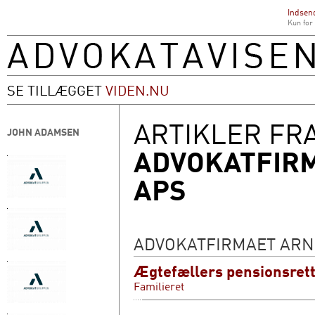
Indsend
Kun for
SE TILLÆGGET
VIDEN.NU
ARTIKLER FR
JOHN ADAMSEN
ADVOKATFIR
APS
ADVOKATFIRMAET AR
Ægtefællers pensionsret
Familieret