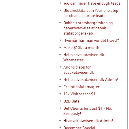
You can never have enough leads
BluLineData.com Your one stop
for clean accurate leads
Dobbelt statsborgerskab og
generhvervelse af dansk
statsborgerskab
Hvornår har man vundet hævd?
Make $10k+ a month
Hello advokatavisen.dk
Webmaster.
Android app for
advokatavisen.dk
Hello advokatavisen.dk Admin!
Fremtidsfuldmagter
10k Visitors for $1
B2B Data
Get Clients for Just $1 - No,
Seriously!
Hi advokatavisen.dk Admin!
December Special