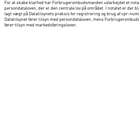
For at skabe klarhed har Forbrugerombudsmanden udarbejdet et notat 
persondataloven, der er den centrale lov på området. I notatet er der b
lagt vægt på Datatilsynets praksis for registrering og brug af cpr-num
Datatilsynet fører tilsyn med persondataloven, mens Forbrugerombu
fører tilsyn med markedsføringsloven.