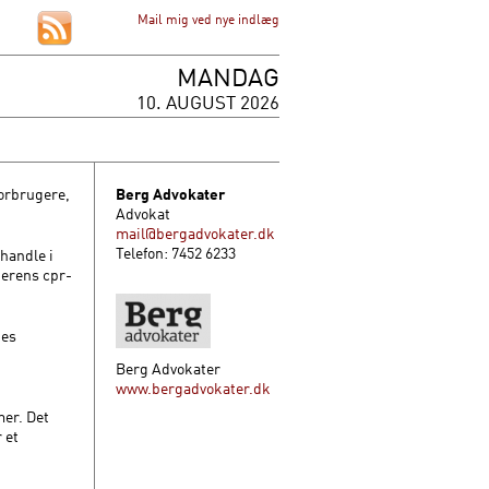
Mail mig ved nye indlæg
MANDAG
10. AUGUST 2026
forbrugere,
Berg Advokater
Advokat
mail@bergadvokater.dk
Telefon: 7452 6233
handle i
gerens cpr-
ges
Berg Advokater
www.bergadvokater.dk
mer. Det
 et