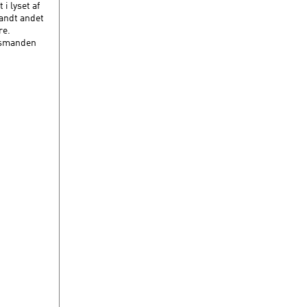
i lyset af
landt andet
re.
dsmanden