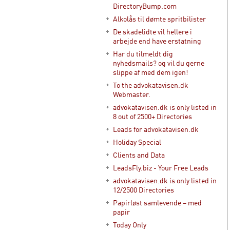
DirectoryBump.com
Alkolås til dømte spritbilister
De skadelidte vil hellere i
arbejde end have erstatning
Har du tilmeldt dig
nyhedsmails? og vil du gerne
slippe af med dem igen!
To the advokatavisen.dk
Webmaster.
advokatavisen.dk is only listed in
8 out of 2500+ Directories
Leads for advokatavisen.dk
Holiday Special
Clients and Data
LeadsFly.biz - Your Free Leads
advokatavisen.dk is only listed in
12/2500 Directories
Papirløst samlevende – med
papir
Today Only