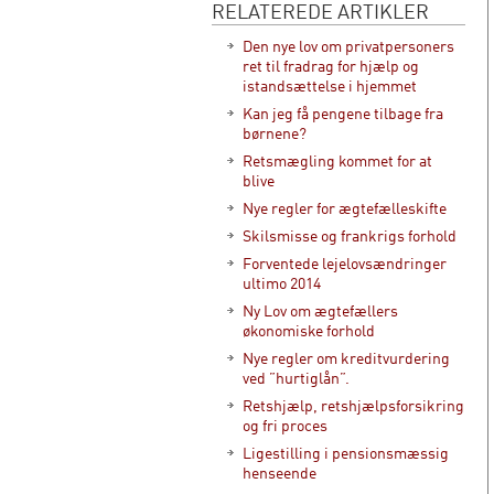
RELATEREDE ARTIKLER
Den nye lov om privatpersoners
ret til fradrag for hjælp og
istandsættelse i hjemmet
Kan jeg få pengene tilbage fra
børnene?
Retsmægling kommet for at
blive
Nye regler for ægtefælleskifte
Skilsmisse og frankrigs forhold
Forventede lejelovsændringer
ultimo 2014
Ny Lov om ægtefællers
økonomiske forhold
Nye regler om kreditvurdering
ved ”hurtiglån”.
Retshjælp, retshjælpsforsikring
og fri proces
Ligestilling i pensionsmæssig
henseende