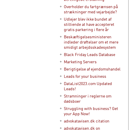
Overholder du fartgrænsen på
strækninger med vejarbejde?
Udlejer blev ikke bundet af
stiltiende at have accepteret
gratis parkering i flere år
Beskæftigelsesministeren
indleder drøftelser om et mere
smidigt arbejdsskadesystem
Black Friday Leads Database
Marketing Servers
Berigtigelse af ejendomshandel
Leads for your business
DataList2023.com Updated
Leads!
Stramninger i reglerne om
dødsboer
Struggling with business? Get
your App Now!
advokatavisen.dk citation
advokatavisen.dk on