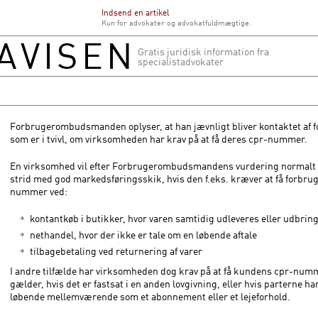
Indsend en artikel
Kun for advokater og advokatfuldmægtige.
Gratis juridisk information fra
specialistadvokater
Forbrugerombudsmanden oplyser, at han jævnligt bliver kontaktet af 
som er i tvivl, om virksomheden har krav på at få deres cpr-nummer.
En virksomhed vil efter Forbrugerombudsmandens vurdering normalt 
strid med god markedsføringsskik, hvis den f.eks. kræver at få forbru
nummer ved:
kontantkøb i butikker, hvor varen samtidig udleveres eller udbrin
nethandel, hvor der ikke er tale om en løbende aftale
tilbagebetaling ved returnering af varer
I andre tilfælde har virksomheden dog krav på at få kundens cpr-num
gælder, hvis det er fastsat i en anden lovgivning, eller hvis parterne har
løbende mellemværende som et abonnement eller et lejeforhold.