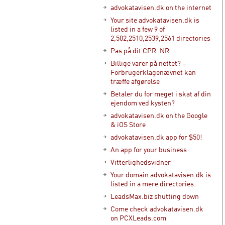
advokatavisen.dk on the internet
Your site advokatavisen.dk is
listed in a few 9 of
2,502,2510,2539,2561 directories
Pas på dit CPR. NR.
Billige varer på nettet? –
Forbrugerklagenævnet kan
træffe afgørelse
Betaler du for meget i skat af din
ejendom ved kysten?
advokatavisen.dk on the Google
& iOS Store
advokatavisen.dk app for $50!
An app for your business
Vitterlighedsvidner
Your domain advokatavisen.dk is
listed in a mere directories.
LeadsMax.biz shutting down
Come check advokatavisen.dk
on PCXLeads.com