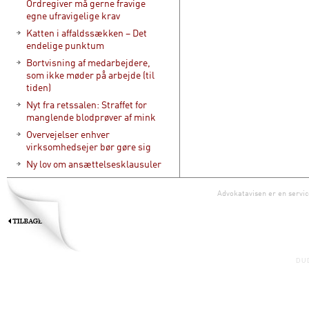
Ordregiver må gerne fravige
egne ufravigelige krav
Katten i affaldssækken – Det
endelige punktum
Bortvisning af medarbejdere,
som ikke møder på arbejde (til
tiden)
Nyt fra retssalen: Straffet for
manglende blodprøver af mink
Overvejelser enhver
virksomhedsejer bør gøre sig
Ny lov om ansættelsesklausuler
Advokatavisen er en servic
DU