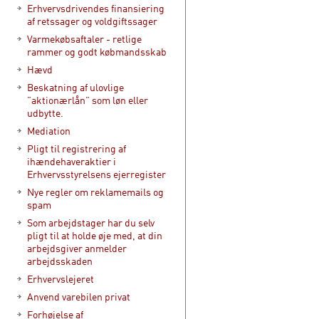
Erhvervsdrivendes finansiering
af retssager og voldgiftssager
Varmekøbsaftaler - retlige
rammer og godt købmandsskab
Hævd
Beskatning af ulovlige
”aktionærlån” som løn eller
udbytte.
Mediation
Pligt til registrering af
ihændehaveraktier i
Erhvervsstyrelsens ejerregister
Nye regler om reklamemails og
spam
Som arbejdstager har du selv
pligt til at holde øje med, at din
arbejdsgiver anmelder
arbejdsskaden
Erhvervslejeret
Anvend varebilen privat
Forhøjelse af