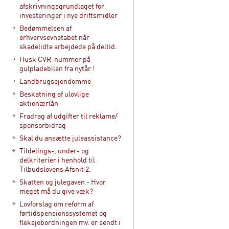
afskrivningsgrundlaget for
investeringer i nye driftsmidler
Bedømmelsen af
erhvervsevnetabet når
skadelidte arbejdede på deltid.
Husk CVR-nummer på
gulpladebilen fra nytår !
Landbrugsejendomme
Beskatning af ulovlige
aktionærlån
Fradrag af udgifter til reklame/
sponsorbidrag
Skal du ansætte juleassistance?
Tildelings-, under- og
delkriterier i henhold til
Tilbudslovens Afsnit 2.
Skatten og julegaven - Hvor
meget må du give væk?
Lovforslag om reform af
førtidspensionssystemet og
fleksjobordningen mv. er sendt i