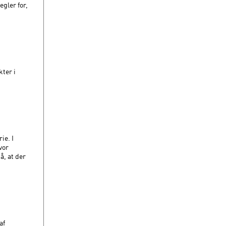
gler for,
ter i
ie. I
vor
å, at der
af