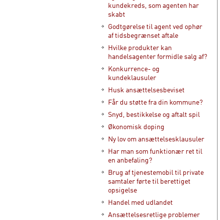
kundekreds, som agenten har
skabt
Godtgørelse til agent ved ophør
af tidsbegrænset aftale
Hvilke produkter kan
handelsagenter formidle salg af?
Konkurrence- og
kundeklausuler
Husk ansættelsesbeviset
Får du støtte fra din kommune?
Snyd, bestikkelse og aftalt spil
Økonomisk doping
Ny lov om ansættelsesklausuler
Har man som funktionær ret til
en anbefaling?
Brug af tjenestemobil til private
samtaler førte til berettiget
opsigelse
Handel med udlandet
Ansættelsesretlige problemer