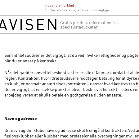
Indsend en artikel
Kun for advokater og advokatfuldmægtige.
Gratis juridisk information fra
specialistadvokater
Som idrætsudøver er det vigtigt, at du ved, hvilke rettigheder og pligte
når du er ansat på kontrakt.
Når det gælder ansættelseskontrakter er alle i Danmark omfattet af 
regler. Kontrakter, hvor idrætsudøvere modtager betaling for at dyrke 
en klub, er normalt ansættelseskontrakter – uanset hvad kontrakten bl
Det er vigtigt, at en række punkter bliver beskrevet korrekt – ellers ris
arbejdsgiveren at skulle betale en godtgørelse til den ansatte.
Navn og adresse
Dit navn og din klubs navn og adresse skal fremgå af kontrakten. Ved a
fusionsklubber eller klubber med professionelle overbygninger mv., er 