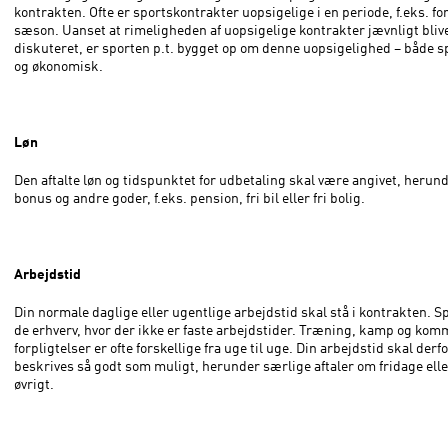
kontrakten. Ofte er sportskontrakter uopsigelige i en periode, f.eks. fo
sæson. Uanset at rimeligheden af uopsigelige kontrakter jævnligt bliv
diskuteret, er sporten p.t. bygget op om denne uopsigelighed – både s
og økonomisk.
Løn
Den aftalte løn og tidspunktet for udbetaling skal være angivet, herund
bonus og andre goder, f.eks. pension, fri bil eller fri bolig.
Arbejdstid
Din normale daglige eller ugentlige arbejdstid skal stå i kontrakten. Spo
de erhverv, hvor der ikke er faste arbejdstider. Træning, kamp og kom
forpligtelser er ofte forskellige fra uge til uge. Din arbejdstid skal derf
beskrives så godt som muligt, herunder særlige aftaler om fridage eller
øvrigt.