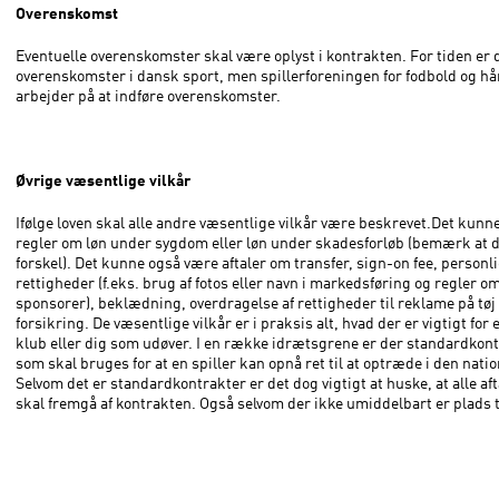
Overenskomst
Eventuelle overenskomster skal være oplyst i kontrakten. For tiden er 
overenskomster i dansk sport, men spillerforeningen for fodbold og h
arbejder på at indføre overenskomster.
Øvrige væsentlige vilkår
Ifølge loven skal alle andre væsentlige vilkår være beskrevet.Det kunn
regler om løn under sygdom eller løn under skadesforløb (bemærk at d
forskel). Det kunne også være aftaler om transfer, sign-on fee, personl
rettigheder (f.eks. brug af fotos eller navn i markedsføring og regler o
sponsorer), beklædning, overdragelse af rettigheder til reklame på tøj
forsikring. De væsentlige vilkår er i praksis alt, hvad der er vigtigt for 
klub eller dig som udøver. I en række idrætsgrene er der standardkont
som skal bruges for at en spiller kan opnå ret til at optræde i den natio
Selvom det er standardkontrakter er det dog vigtigt at huske, at alle aft
skal fremgå af kontrakten. Også selvom der ikke umiddelbart er plads ti