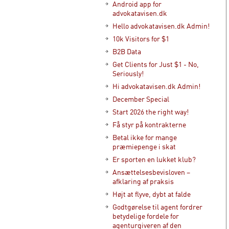
Android app for
advokatavisen.dk
Hello advokatavisen.dk Admin!
10k Visitors for $1
B2B Data
Get Clients for Just $1 - No,
Seriously!
Hi advokatavisen.dk Admin!
December Special
Start 2026 the right way!
Få styr på kontrakterne
Betal ikke for mange
præmiepenge i skat
Er sporten en lukket klub?
Ansættelsesbevisloven –
afklaring af praksis
Højt at flyve, dybt at falde
Godtgørelse til agent fordrer
betydelige fordele for
agenturgiveren af den