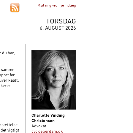
Mail mig ved nye indlæg
TORSDAG
6. AUGUST 2026
r du har,
de samme
sport for
iver kaldt.
ikerer
Charlotte Vinding
Christensen
nsættelse i
Advokat
det vigtigt
cvc@elverdam.dk