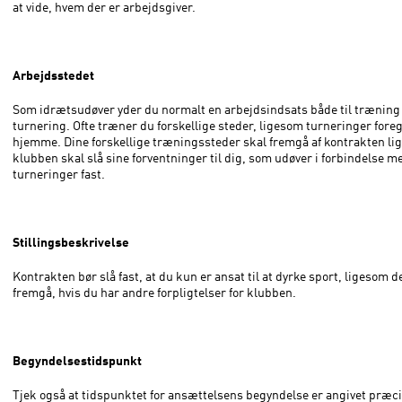
at vide, hvem der er arbejdsgiver.
Arbejdsstedet
Som idrætsudøver yder du normalt en arbejdsindsats både til træning 
turnering. Ofte træner du forskellige steder, ligesom turneringer fore
hjemme. Dine forskellige træningssteder skal fremgå af kontrakten l
klubben skal slå sine forventninger til dig, som udøver i forbindelse m
turneringer fast.
Stillingsbeskrivelse
Kontrakten bør slå fast, at du kun er ansat til at dyrke sport, ligesom d
fremgå, hvis du har andre forpligtelser for klubben.
Begyndelsestidspunkt
Tjek også at tidspunktet for ansættelsens begyndelse er angivet præci