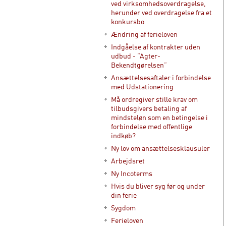
ved virksomhedsoverdragelse,
herunder ved overdragelse fra et
konkursbo
Ændring af ferieloven
Indgåelse af kontrakter uden
udbud - ”Agter-
Bekendtgørelsen”
Ansættelsesaftaler i forbindelse
med Udstationering
Må ordregiver stille krav om
tilbudsgivers betaling af
mindsteløn som en betingelse i
forbindelse med offentlige
indkøb?
Ny lov om ansættelsesklausuler
Arbejdsret
Ny Incoterms
Hvis du bliver syg før og under
din ferie
Sygdom
Ferieloven