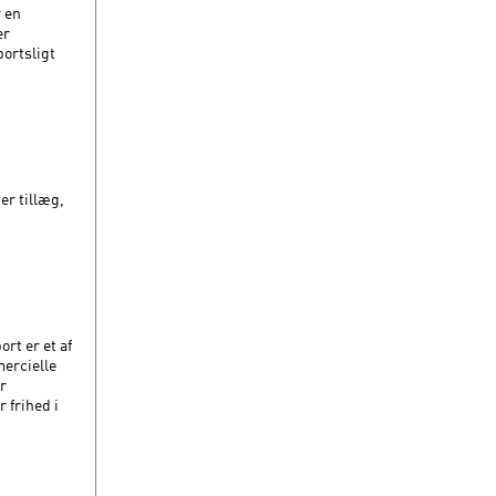
r en
er
portsligt
er tillæg,
rt er et af
mercielle
or
 frihed i