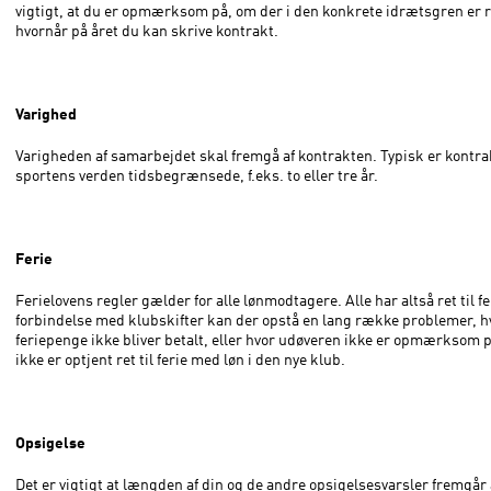
vigtigt, at du er opmærksom på, om der i den konkrete idrætsgren er re
hvornår på året du kan skrive kontrakt.
Varighed
Varigheden af samarbejdet skal fremgå af kontrakten. Typisk er kontrak
sportens verden tidsbegrænsede, f.eks. to eller tre år.
Ferie
Ferielovens regler gælder for alle lønmodtagere. Alle har altså ret til fer
forbindelse med klubskifter kan der opstå en lang række problemer, h
feriepenge ikke bliver betalt, eller hvor udøveren ikke er opmærksom p
ikke er optjent ret til ferie med løn i den nye klub.
Opsigelse
Det er vigtigt at længden af din og de andre opsigelsesvarsler fremgår 