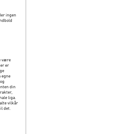
der ingen
åndbold
e være
er er
ige
m egne
 og
enten din
rakter,
nale liga.
alte vilkår
l det.