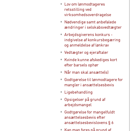
Lov om lønmodtageres
retsstilling ved
virksomhedsoverdragelse
Nødvendige samt anbefalede
ændringer i selskabsvedtægter
Arbejdsgiverens konkurs -
indgivelse af konkursbegæring
og anmeldelse af lønkrav
Vedtægter og ejeraftaler
Kvinde kunne afskediges kort
efter barsels ophør
Når man skal ansætte(s)
Godtgørelse til lønmodtagere for
mangler i ansættelsesbevis
Ligebehandling
Opsigelser på grund af
arbejdsmangel
Godtgørelse for mangelfuldt
ansættelsesbevis efter
ansættelsesbevislovens § 6
Kan man fyres på grund af