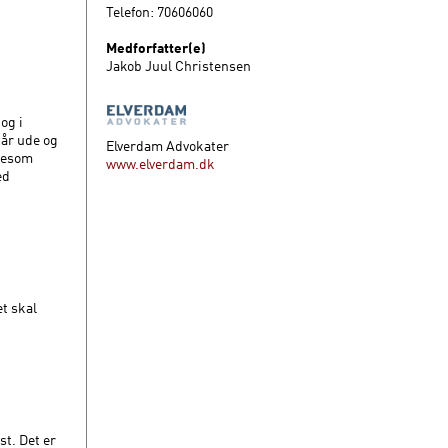
Telefon: 70606060
Medforfatter(e)
Jakob Juul Christensen
og i
går ude og
Elverdam Advokater
igesom
www.elverdam.dk
ed
et skal
st. Det er