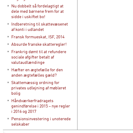
Nu dobbelt så fordelagtigt at
dele med børnene frem for at
sidde i uskiftet bo!
Indberetning til skattevæsenet
af konti i udlandet
Fransk formueskat, ISF, 2014
Absurde franske skatteregler!
Frankrig dømt til at refundere
sociale afgifter betalt af
valutaudlændinge
Hæfter en ægtefælle for den
anden ægtefælles gæld?
Skattemæssig ordning for
privates udlejning af møbleret
bolig
Håndværkerfradragets
genindførelse i 2015 – nye regler
i 2016 og 2017
Pensionsinvestering i unoterede
selskaber