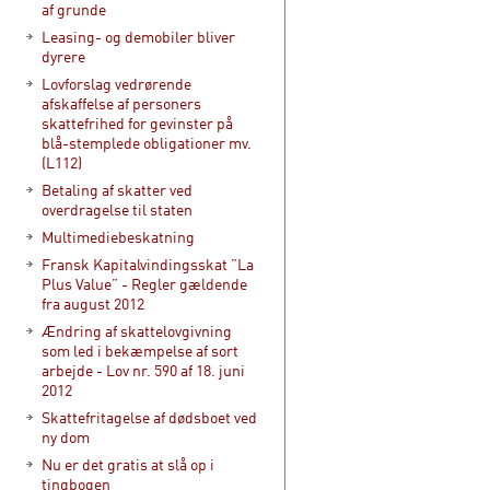
af grunde
Leasing- og demobiler bliver
dyrere
Lovforslag vedrørende
afskaffelse af personers
skattefrihed for gevinster på
blå-stemplede obligationer mv.
(L112)
Betaling af skatter ved
overdragelse til staten
Multimediebeskatning
Fransk Kapitalvindingsskat ”La
Plus Value” - Regler gældende
fra august 2012
Ændring af skattelovgivning
som led i bekæmpelse af sort
arbejde - Lov nr. 590 af 18. juni
2012
Skattefritagelse af dødsboet ved
ny dom
Nu er det gratis at slå op i
tingbogen