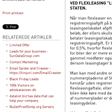
VED FLEXLEASING ”
STATEN.
Print artiklen
Når man flexleaser en 
registreringsafgift på 
leasingselskabet afgi
beløb, der ellers skull
RELATEREDE ARTIKLER
betaler leasingselskab
registreringsafgift. Er
Limited Offer
for 0,5%, hvorfor fle
Leads for your business -
for biler der er mere 
SunDataGroup.com
gammel medfører også 
Contact Marketing
dersom leasingtager be
Email Spider and Crawler -
Man kan med andre ord 
https://tinyurl.com/EmailCrawler
nummerpladerne af Stat
Black Friday Leads
henstår uden registrer
100k Visitors on
flexleasingaftale, elle
advokatavisen.dk
bilen ikke køre med d
datalist.biz has data that can
af nummerplader er de
help your company
leasingydelse.
BulletProofSmtp.org Servers