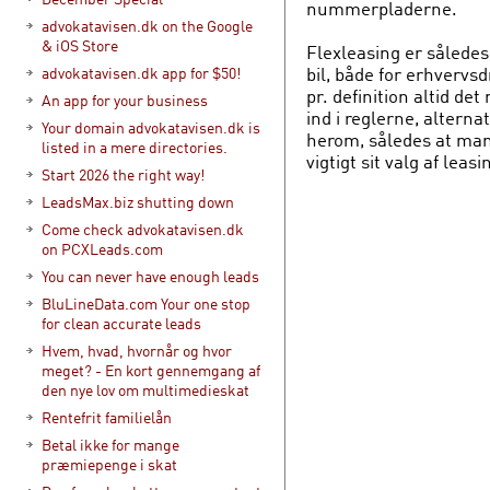
nummerpladerne.
advokatavisen.dk on the Google
& iOS Store
Flexleasing er således 
bil, både for erhvervsd
advokatavisen.dk app for $50!
pr. definition altid det
An app for your business
ind i reglerne, alterna
Your domain advokatavisen.dk is
herom, således at man i
listed in a mere directories.
vigtigt sit valg af lea
Start 2026 the right way!
LeadsMax.biz shutting down
Come check advokatavisen.dk
on PCXLeads.com
You can never have enough leads
BluLineData.com Your one stop
for clean accurate leads
Hvem, hvad, hvornår og hvor
meget? - En kort gennemgang af
den nye lov om multimedieskat
Rentefrit familielån
Betal ikke for mange
præmiepenge i skat