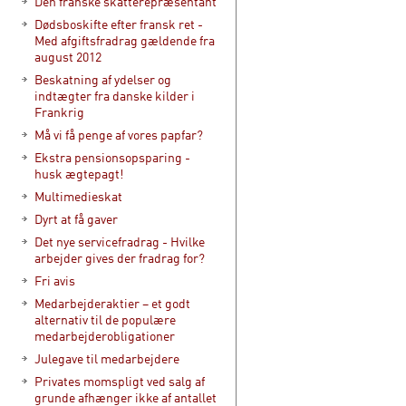
Den franske skatterepræsentant
Dødsboskifte efter fransk ret -
Med afgiftsfradrag gældende fra
august 2012
Beskatning af ydelser og
indtægter fra danske kilder i
Frankrig
Må vi få penge af vores papfar?
Ekstra pensionsopsparing -
husk ægtepagt!
Multimedieskat
Dyrt at få gaver
Det nye servicefradrag - Hvilke
arbejder gives der fradrag for?
Fri avis
Medarbejderaktier – et godt
alternativ til de populære
medarbejderobligationer
Julegave til medarbejdere
Privates momspligt ved salg af
grunde afhænger ikke af antallet