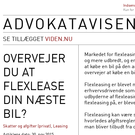
Indsend
Kun for
SE TILLÆGGET
VIDEN.NU
OVERVEJER
Markedet for flexleasi
og mere udbredt, og er
at købe en bil på den a
DU AT
overvejer at købe en b
FLEXLEASE
Flexleasing er blevet 
erhvervsdrivende som p
DIN NÆSTE
udbyderne af flexleasin
flexleasing på, er bleve
BIL?
Flexleasing kan være s
hvorledes afgiftsregler
man bliver tilbudt fra 
Skatter og afgifter (privat)
,
Leasing
Artiklens dato: 30. nov 2015