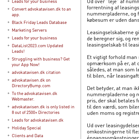
Ud over ”leje” af num
Leads for your business
forrentning af leasings
Convert advokatavisen.dk to an
nummerpladerne, og fo
app.
købesum er uden dansk
Black Friday Leads Database
Marketing Servers
Leasingselskaberne gi
de beregner sig, og re
Leads for your business
leasingselskab til lea
DataList2023.com Updated
Leads!
Et vigtigt forhold man
Struggling with business? Get
opmærksom på er, at de
your App Now!
således, at man som lea
advokatavisen.dk citation
til bilen, når leasingaf
advokatavisen.dk on
DirectoryBump.com
Det betyder, at man ikk
To the advokatavisen.dk
nummerpladerne og rent
Webmaster.
pris, der skal betales 
til den værdi, som bil
advokatavisen.dk is only listed in
uden moms og registre
8 out of 2500+ Directories
Leads for advokatavisen.dk
Ud over leasingydelsen
Holiday Special
omkostningerne til fl
Clients and Data
éngangsomkostninger ti