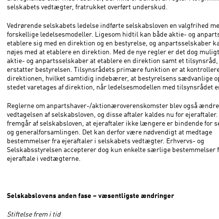
selskabets vedtægter, fratrukket overført underskud.
Vedrørende selskabets ledelse indførte selskabsloven en valgfrihed m
forskellige ledelsesmodeller. Ligesom hidtil kan både aktie- og anpar
etablere sig med en direktion og en bestyrelse, og anpartsselskaber ka
nøjes med at etablere en direktion. Med de nye regler er det dog muligt
aktie- og anpartsselskaber at etablere en direktion samt et tilsynsråd,
erstatter bestyrelsen. Tilsynsrådets primære funktion er at kontroller
direktionen, hvilket samtidig indebærer, at bestyrelsens sædvanlige o
stedet varetages af direktion, når ledelsesmodellen med tilsynsrådet er
Reglerne om anpartshaver-/aktionæroverenskomster blev også ændr
vedtagelsen af selskabsloven, og disse aftaler kaldes nu for ejeraftaler.
fremgår af selskabsloven, at ejeraftaler ikke længere er bindende for 
og generalforsamlingen. Det kan derfor være nødvendigt at medtage
bestemmelser fra ejeraftaler i selskabets vedtægter. Erhvervs- og
Selskabsstyrelsen accepterer dog kun enkelte særlige bestemmelser f
ejeraftale i vedtægterne.
Selskabslovens anden fase – væsentligste ændringer
Stiftelse frem i tid