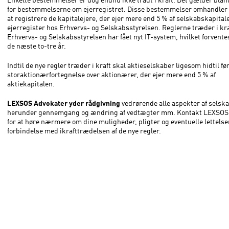
for bestemmelserne om ejerregistret. Disse bestemmelser omhandler p
at registrere de kapitalejere, der ejer mere end 5 % af selskabskapitale
ejerregister hos Erhvervs- og Selskabsstyrelsen. Reglerne træder i kra
Erhvervs- og Selskabsstyrelsen har fået nyt IT-system, hvilket forvente
de næste to-tre år.
Indtil de nye regler træder i kraft skal aktieselskaber ligesom hidtil fø
storaktionærfortegnelse over aktionærer, der ejer mere end 5 % af
aktiekapitalen.
LEXSOS Advokater yder rådgivning
vedrørende alle aspekter af selsk
herunder gennemgang og ændring af vedtægter mm. Kontakt LEXSOS
for at høre nærmere om dine muligheder, pligter og eventuelle lettelser
forbindelse med ikrafttrædelsen af de nye regler.