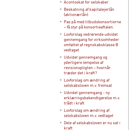
Acontoskat for selskaber
Beskatning af kapitalejerlån
(aktionærlån)
Pas på med tilbudskonsortierne
– få styr på konsortieaftalen.
Lovforslag vedrørende udvidet
gennemgang for virksomheder
omfattet af regnskabsklasse B
vedtaget
Udvidet gennemgang og
yderligere lempelse af
revisionspligten – hvornår
træder det i kraft?
Lovforslag om ændring af
selskabsloven m.v. fremsat
Udvidet gennemgang - ny
erklæringsbekendtgørelse m.v.
trådt i kraft
Lovforslag om ændring af
selskabsloven m.v. vedtaget
Dele af selskabsloven er nu sat i
kraft