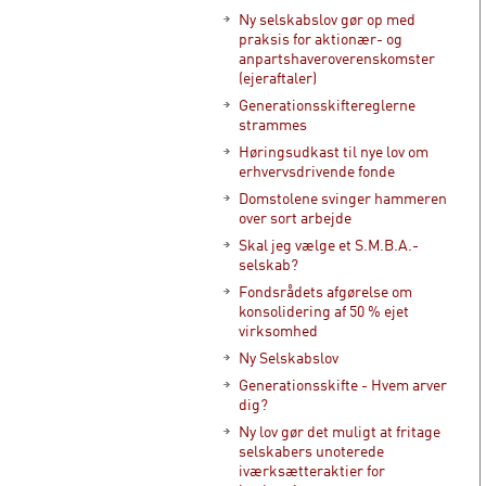
Ny selskabslov gør op med
praksis for aktionær- og
anpartshaveroverenskomster
(ejeraftaler)
Generationsskiftereglerne
strammes
Høringsudkast til nye lov om
erhvervsdrivende fonde
Domstolene svinger hammeren
over sort arbejde
Skal jeg vælge et S.M.B.A.-
selskab?
Fondsrådets afgørelse om
konsolidering af 50 % ejet
virksomhed
Ny Selskabslov
Generationsskifte - Hvem arver
dig?
Ny lov gør det muligt at fritage
selskabers unoterede
iværksætteraktier for