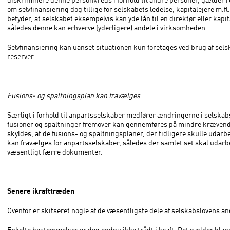
om selvfinansiering dog tillige for selskabets ledelse, kapitalejere m.fl
betyder, at selskabet eksempelvis kan yde lån til en direktør eller kapit
således denne kan erhverve (yderligere) andele i virksomheden.
Selvfinansiering kan uanset situationen kun foretages ved brug af sels
reserver.
Fusions- og spaltningsplan kan fravælges
Særligt i forhold til anpartsselskaber medfører ændringerne i selskab
fusioner og spaltninger fremover kan gennemføres på mindre krævende
skyldes, at de fusions- og spaltningsplaner, der tidligere skulle udarb
kan fravælges for anpartsselskaber, således der samlet set skal udarb
væsentligt færre dokumenter.
Senere ikrafttræden
Ovenfor er skitseret nogle af de væsentligste dele af selskabslovens an
Enkelte bestemmelser er dog endnu ikke trådt i kraft. Det gælder blan