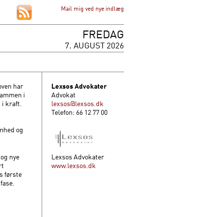
Mail mig ved nye indlæg
FREDAG
7. AUGUST 2026
oven har
Lexsos Advokater
 sammen i
Advokat
i kraft.
lexsos@lexsos.dk
Telefon: 66 12 77 00
omhed og
 og nye
Lexsos Advokater
rt
www.lexsos.dk
s første
fase.