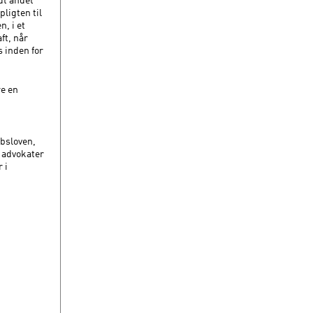
ligten til
n, i et
ft, når
s inden for
re en
absloven,
 advokater
 i