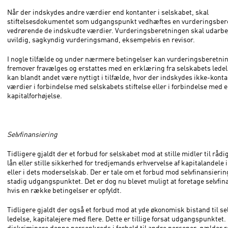
Når der indskydes andre værdier end kontanter i selskabet, skal
stiftelsesdokumentet som udgangspunkt vedhæftes en vurderingsber
vedrørende de indskudte værdier. Vurderingsberetningen skal udarbej
uvildig, sagkyndig vurderingsmand, eksempelvis en revisor.
I nogle tilfælde og under nærmere betingelser kan vurderingsberetni
fremover fravælges og erstattes med en erklæring fra selskabets ledel
kan blandt andet være nyttigt i tilfælde, hvor der indskydes ikke-kont
værdier i forbindelse med selskabets stiftelse eller i forbindelse med 
kapitalforhøjelse.
Selvfinansiering
Tidligere gjaldt der et forbud for selskabet mod at stille midler til råd
lån eller stille sikkerhed for tredjemands erhvervelse af kapitalandele 
eller i dets moderselskab. Der er tale om et forbud mod selvfinansierin
stadig udgangspunktet. Det er dog nu blevet muligt at foretage selvfin
hvis en række betingelser er opfyldt.
Tidligere gjaldt der også et forbud mod at yde økonomisk bistand til s
ledelse, kapitalejere med flere. Dette er tillige forsat udgangspunktet. 
diskriminere denne personkreds i forhold til andre personer, gælder 