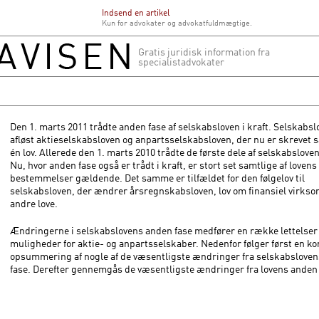
Indsend en artikel
Kun for advokater og advokatfuldmægtige.
Gratis juridisk information fra
specialistadvokater
Den 1. marts 2011 trådte anden fase af selskabsloven i kraft. Selskabsl
afløst aktieselskabsloven og anpartsselskabsloven, der nu er skrevet
én lov. Allerede den 1. marts 2010 trådte de første dele af selskabsloven 
Nu, hvor anden fase også er trådt i kraft, er stort set samtlige af lovens
bestemmelser gældende. Det samme er tilfældet for den følgelov til
selskabsloven, der ændrer årsregnskabsloven, lov om finansiel virks
andre love.
Ændringerne i selskabslovens anden fase medfører en række lettelser
muligheder for aktie- og anpartsselskaber. Nedenfor følger først en ko
opsummering af nogle af de væsentligste ændringer fra selskabsloven
fase. Derefter gennemgås de væsentligste ændringer fra lovens anden 