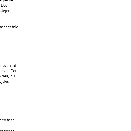
. Det
alejer,
kabets frie
sloven, at
 vis. Det
ejdes, nu
ejdes
den fase.
dt andet