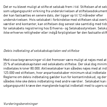
Det er nu blevet muligt at stifte et selskab frem i tid. Stiftelsen af et se
som udgangspunkt virkning fra underskrivelsen af stiftelsesdokumen
der kan fastsættes en senere dato, der ligger op til 12 måneder efter
underskrivelsen. Hvis selskabet i forbindelse med stiftelsen skal over
værdier end kontanter, kan stiftelsen dog senest ske samtidig med ti
for selskabets registrering hos Erhvervs- og Selskabsstyrelsen. Selsk
ikke erhverve rettigheder eller indgå forpligtelser før den fastsatte sti
Delvis indbetaling af selskabskapitalen ved stiftelse
Med visse begrænsninger vil det fremover være muligt at nøjes med at
25 % af selskabskapitalen ved selskabets stiftelse. Der skal dog min
indbetales kroner 80.000. Aktieselskaber kan således nøjes med at ind
125.000 ved stiftelsen, hvor anpartsselskaber minimum skal indbetale 
Reglerne om delvis indbetaling gælder kun for kontantindskud, og der
således ikke ske delvis indbetaling med andre værdier. Selskabet kan
udgangspunkt kræve den manglende kapital indbetalt med to ugers v
Vurderingsberetninger