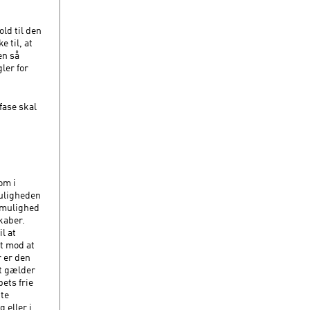
ld til den
 til, at
en så
ler for
fase skal
om i
uligheden
e mulighed
kaber.
l at
et mod at
r er den
et gælder
ets frie
dte
 eller i