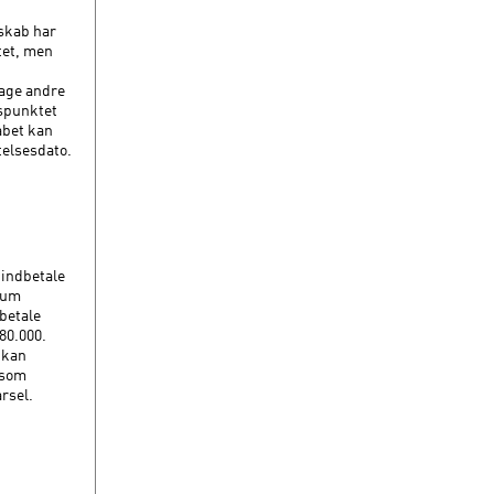
lskab har
tet, men
tage andre
dspunktet
abet kan
ftelsesdato.
 indbetale
imum
betale
80.000.
 kan
 som
arsel.