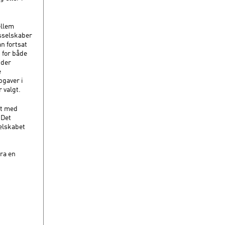
ellem
tsselskaber
n fortsat
 for både
 der
e
pgaver i
 valgt.
et med
 Det
selskabet
ra en