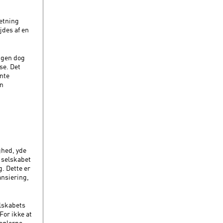
etning
des af en
ngen dog
se. Det
ante
en
ighed, yde
i selskabet
g. Dette er
ansiering,
elskabets
For ikke at
reglerne