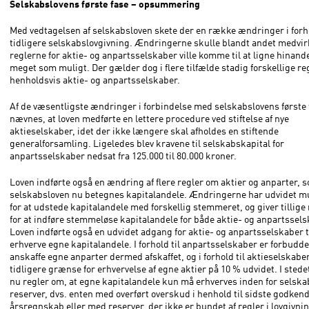
Selskabslovens første fase – opsummering
Med vedtagelsen af selskabsloven skete der en række ændringer i forho
tidligere selskabslovgivning. Ændringerne skulle blandt andet medvirke
reglerne for aktie- og anpartsselskaber ville komme til at ligne hinand
meget som muligt. Der gælder dog i flere tilfælde stadig forskellige reg
henholdsvis aktie- og anpartsselskaber.
Af de væsentligste ændringer i forbindelse med selskabslovens første 
nævnes, at loven medførte en lettere procedure ved stiftelse af nye
aktieselskaber, idet der ikke længere skal afholdes en stiftende
generalforsamling. Ligeledes blev kravene til selskabskapital for
anpartsselskaber nedsat fra 125.000 til 80.000 kroner.
Loven indførte også en ændring af flere regler om aktier og anparter, s
selskabsloven nu betegnes kapitalandele. Ændringerne har udvidet m
for at udstede kapitalandele med forskellig stemmeret, og giver tillig
for at indføre stemmeløse kapitalandele for både aktie- og anpartssels
Loven indførte også en udvidet adgang for aktie- og anpartsselskaber ti
erhverve egne kapitalandele. I forhold til anpartsselskaber er forbudd
anskaffe egne anparter dermed afskaffet, og i forhold til aktieselskabe
tidligere grænse for erhvervelse af egne aktier på 10 % udvidet. I sted
nu regler om, at egne kapitalandele kun må erhverves inden for selskab
reserver, dvs. enten med overført overskud i henhold til sidste godken
årsregnskab eller med reserver, der ikke er bundet af regler i lovgivning