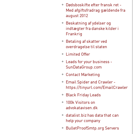
Dødsboskifte efter fransk ret -
Med afgiftsfradrag gældende fra
august 2012
Beskatning af ydelser og
indtægter fra danske kilder i
Frankrig
Betaling af skatter ved
overdragelse til staten
Limited Offer
Leads for your business -
SunDataGroup.com
Contact Marketing
Email Spider and Crawler -
https://tinyurl.com/EmailCrawler
Black Friday Leads
100k Visitors on
advokatavisen.dk
datalist.biz has data that can
help your company
BulletProofSmtp.org Servers