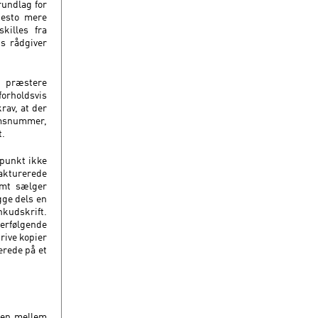
rundlag for
desto mere
killes fra
ns rådgiver
 præstere
forholdsvis
rav, at der
omsnummer,
t.
spunkt ikke
kturerede
emt sælger
gge dels en
nkudskrift.
rfølgende
rive kopier
erede på et
ngen mellem