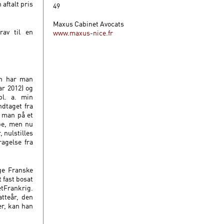
 aftalt pris
49
Maxus Cabinet Avocats
rav til en
www.maxus-nice.fr
en har man
ar 2012) og
bl. a. min
ndtaget fra
 man på et
ppe, men nu
, nulstilles
agelse fra
ge Franske
 fast bosat
etFrankrig.
tteår, den
er, kan han