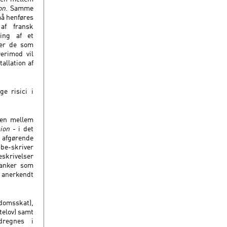
on
. Samme
må henføres
af fransk
ning af et
fter de som
erimod vil
allation af
e risici i
gen mellem
ion
- i det
 afgørende
e-skriver
eskrivelser
banker som
 anerkendt
domsskat),
telov) samt
dregnes i