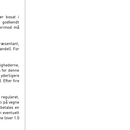
er bosat i
 godkendt
 Derimod må
ræsentant,
andel). For
ighederne,
n for denne
derligere
 Efter fire
 reguleret,
ti på vegne
betales en
n eventuelt
e (over 1.0