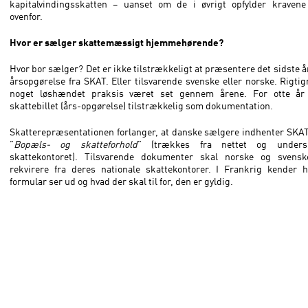
kapitalvindingsskatten – uanset om de i øvrigt opfylder kravene
ovenfor.
Hvor er sælger skattemæssigt hjemmehørende?
Hvor bor sælger? Det er ikke tilstrækkeligt at præsentere det sidste å
årsopgørelse fra SKAT. Eller tilsvarende svenske eller norske. Rigti
noget løshændet praksis været set gennem årene. For otte år
skattebillet (års-opgørelse) tilstrækkelig som dokumentation.
Skatterepræsentationen forlanger, at danske sælgere indhenter SKA
”
Bopæls- og skatteforhold
” (trækkes fra nettet og unders
skattekontoret). Tilsvarende dokumenter skal norske og svens
rekvirere fra deres nationale skattekontorer. I Frankrig kender h
formular ser ud og hvad der skal til for, den er gyldig.