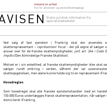
Indsend en artikel
Kun for advokater og advokatfuldmægtige.
Gratis juridisk information fra
specialistadvokater
Ved salg af fast ejendom i Frankrig skal der anvendes e
skatterepræsentant –
représentant fiscal -
der på vegne af sælger s
ansvar over for de franske skattemyndigheder, jvnf. art. 244
i Code G
Impôts
(Den Almindelige Franske Skattelov).
Motivet er i sin enkelthed, at franske skattemyndigheder ikke skal sø
sælger rundt omkring i verden, såfremt der var uoverensste
skatteopgørelsen, men alene kunne holde sig til en repræsentant iFra
Hovedreglen
Som hovedregel skal alle franske ejendomshandler med en handel
150.000 Euros underlægges fransk skatterepræsentation, når sælger i
domicileret iFrankrig.