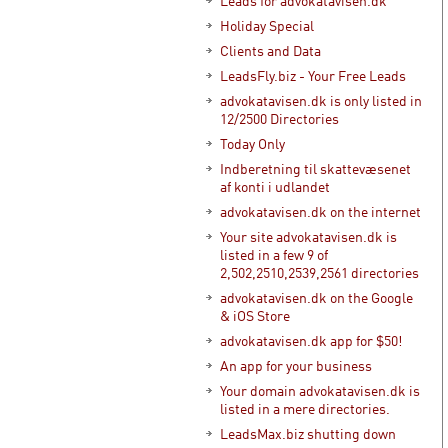
Leads for advokatavisen.dk
Holiday Special
Clients and Data
LeadsFly.biz - Your Free Leads
advokatavisen.dk is only listed in
12/2500 Directories
Today Only
Indberetning til skattevæsenet
af konti i udlandet
advokatavisen.dk on the internet
Your site advokatavisen.dk is
listed in a few 9 of
2,502,2510,2539,2561 directories
advokatavisen.dk on the Google
& iOS Store
advokatavisen.dk app for $50!
An app for your business
Your domain advokatavisen.dk is
listed in a mere directories.
LeadsMax.biz shutting down