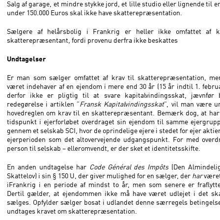
Salg af garage, et mindre stykke jord, et lille studio eller lignende til en
under 150.000 Euros skal ikke have skatterepræsentation.
Sælgere af helårsbolig i Frankrig er heller ikke omfattet af k
skatterepræsentant, fordi provenu derfra ikke beskattes
Undtagelser
Er man som sælger omfattet af krav til skatterepræsentation, m
været indehaver af en ejendom i mere end 30 år (15 år indtil 1. febru
derfor ikke er pligtig til at svare kapitalvindingsskat, jævnfør 
redegørelse i artiklen ”
Fransk Kapitalvindingsskat
”, vil man være u
hovedreglen om krav til en skatterepræsentant. Bemærk dog, at har
tidspunkt i ejerforløbet overdraget sin ejendom til samme ejergru
gennem et selskab SCI, hvor de oprindelige ejere i stedet for ejer aktier
ejerperioden som det altovervejende udgangspunkt. For med overdr
person til selskab – elleromvendt, er der sket et identitetsskifte.
En anden undtagelse har
Code Général des Impôts
(Den Almindeli
Skattelov) i sin § 150 U, der giver mulighed for en sælger, der
har
været
iFrankrig i en periode af mindst to år, men som senere er fraflytt
Dertil gælder, at ejendommen ikke må have været udlejet i det ska
sælges. Opfylder sælger bosat i udlandet denne særregels betingels
undtages kravet om skatterepræsentation.