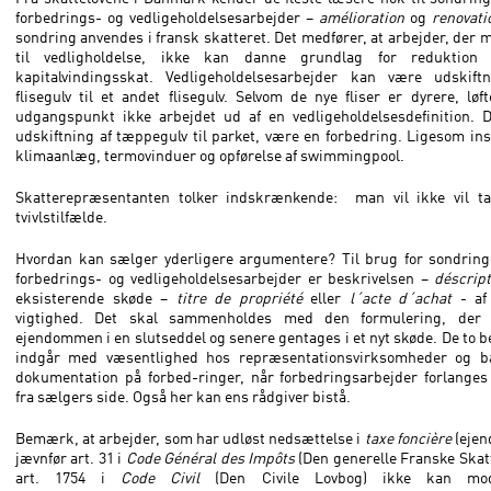
forbedrings- og vedligeholdelsesarbejder –
amélioration
og
renovati
sondring anvendes i fransk skatteret. Det medfører, at arbejder, der 
til vedligholdelse, ikke kan danne grundlag for reduktion 
kapitalvindingsskat. Vedligeholdelsesarbejder kan være udskift
flisegulv til et andet flisegulv. Selvom de nye fliser er dyrere, lø
udgangspunkt ikke arbejdet ud af en vedligeholdelsesdefinition. D
udskiftning af tæppegulv til parket, være en forbedring. Ligesom inst
klimaanlæg, termovinduer og opførelse af swimmingpool.
Skatterepræsentanten tolker indskrænkende: man vil ikke vil tag
tvivlstilfælde.
Hvordan kan sælger yderligere argumentere? Til brug for sondrin
forbedrings- og vedligeholdelsesarbejder er beskrivelsen –
déscript
eksisterende skøde –
titre de propriété
eller
l´acte d´achat
- af
vigtighed. Det skal sammenholdes med den formulering, der b
ejendommen i en slutseddel og senere gentages i et nyt skøde. De to b
indgår med væsentlighed hos repræsentationsvirksomheder og 
dokumentation på forbed-ringer, når forbedringsarbejder forlanges
fra sælgers side. Også her kan ens rådgiver bistå.
Bemærk, at arbejder, som har udløst nedsættelse i
taxe foncière
(ejen
jævnfør art. 31 i
Code Général des Impôts
(Den generelle Franske Skat
art. 1754 i
Code Civil
(Den Civile Lovbog) ikke kan mo