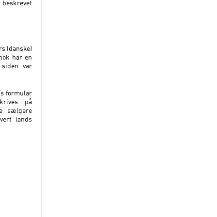
 beskrevet
rs (danske)
gnok har en
 siden var
Ts formular
krives på
ke sælgere
vert lands