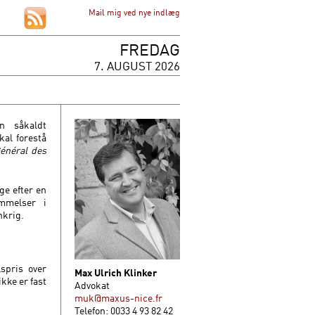
Mail mig ved nye indlæg
FREDAG
7. AUGUST 2026
n såkaldt
kal forestå
énéral des
ge efter en
mmelser i
nkrig.
spris over
Max Ulrich Klinker
kke er fast
Advokat
muk@maxus-nice.fr
Telefon: 0033 4 93 82 42