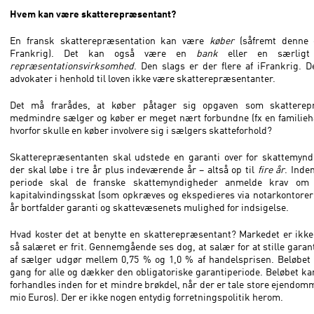
Hvem kan være skatterepræsentant?
En fransk skatterepræsentation kan være
køber
(såfremt denne 
Frankrig). Det kan også være en
bank
eller en særligt
repræsentationsvirksomhed
. Den slags er der flere af iFrankrig.
advokater i henhold til loven ikke være skatterepræsentanter.
Det må frarådes, at køber påtager sig opgaven som skatterep
medmindre sælger og køber er meget nært forbundne (fx en familieh
hvorfor skulle en køber involvere sig i sælgers skatteforhold?
Skatterepræsentanten skal udstede en garanti over for skattemynd
der skal løbe i tre år plus indeværende år – altså op til
fire år
. Inde
periode skal de franske skattemyndigheder anmelde krav om y
kapitalvindingsskat (som opkræves og ekspedieres via notarkontorer).
år bortfalder garanti og skattevæsenets mulighed for indsigelse.
Hvad koster det at benytte en skatterepræsentant? Markedet er ikke
så salæret er frit. Gennemgående ses dog, at salær for at stille garan
af sælger udgør mellem 0,75 % og 1,0 % af handelsprisen. Beløbet 
gang for alle og dækker den obligatoriske garantiperiode. Beløbet ka
forhandles inden for et mindre brøkdel, når der er tale store ejendomm
mio Euros). Der er ikke nogen entydig forretningspolitik herom.