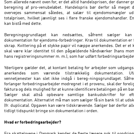
Som allerede nævnt oven for, er det altid handelsprisen, der danner g
beregning af pro-venubeløbet. Handelspris bør derfor så meget 
overvejes sammensat således, at salær til ejendomsmægler uds
totalprisen, hvilket jævnligt ses i flere franske ejendomshandler. E
kan bistå med dette.
Beregningsgrundlaget kan nedsættes, såfremt sælger kan
dokumentation for ejendoms-forbedringer. Krav til dokumentation er 
skrap. Kvittering på et stykke papir vil næppe anerkendes. Det er et k
skal være klar identitet til den pågældende håndværker (hans m
hans registreringsnummer m. m.), som har udført forbedringsarbejde
Yderligere gælder det, at kontant betaling for arbejder som udgang
anerkendes som værende tilstrækkelig dokumentation. Ufa
vennetjenester kan slet ikke indgå i bereg-ningsgrundlaget. Såfr
forlanger forbedringsarbejder modregnet i et provenu, skal der foreli
faktura og dels mulighed for at kunne identificere betalingen på en ba
Sælger skal altså opbevare samtlige bankudskrifter for efte
dokumentation. Alternativt må man som sælger få sin bank til at udsk
(fr. duplicata). Opgaven kan være tidskrævende. Sælger bør derfor all
tidligt tidspunkt bringe sin dokumentation i orden.
Hvad er forbedringsarbejder?
Fra skattelovene i Danmark kender de fleste læsere nok til sondri