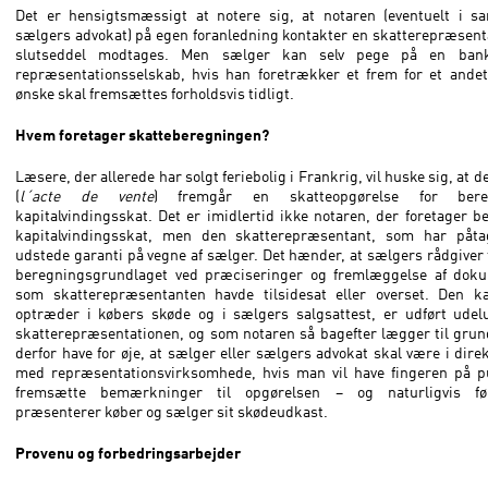
Det er hensigtsmæssigt at notere sig, at notaren (eventuelt i 
sælgers advokat) på egen foranledning kontakter en skatterepræsent
slutseddel modtages. Men sælger kan selv pege på en bank
repræsentationsselskab, hvis han foretrækker et frem for et andet
ønske skal fremsættes forholdsvis tidligt.
Hvem foretager skatteberegningen?
Læsere, der allerede har solgt feriebolig i Frankrig, vil huske sig, at d
(
l´acte de vente
) fremgår en skatteopgørelse for bere
kapitalvindingsskat. Det er imidlertid ikke notaren, der foretager b
kapitalvindingsskat, men den skatterepræsentant, som har påta
udstede garanti på vegne af sælger. Det hænder, at sælgers rådgiver
beregningsgrundlaget ved præciseringer og fremlæggelse af doku
som skatterepræsentanten havde tilsidesat eller overset. Den ka
optræder i købers skøde og i sælgers salgsattest, er udført udel
skatterepræsentationen, og som notaren så bagefter lægger til gru
derfor have for øje, at sælger eller sælgers advokat skal være i dire
med repræsentationsvirksomhede, hvis man vil have fingeren på pu
fremsætte bemærkninger til opgørelsen – og naturligvis fø
præsenterer køber og sælger sit skødeudkast.
Provenu og forbedringsarbejder