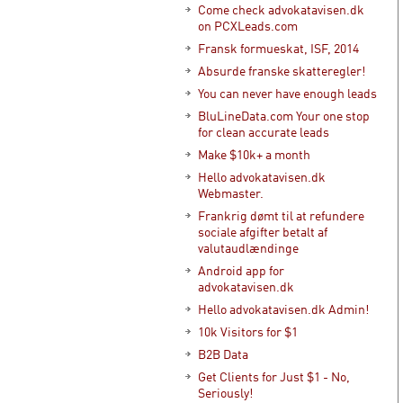
Come check advokatavisen.dk
on PCXLeads.com
Fransk formueskat, ISF, 2014
Absurde franske skatteregler!
You can never have enough leads
BluLineData.com Your one stop
for clean accurate leads
Make $10k+ a month
Hello advokatavisen.dk
Webmaster.
Frankrig dømt til at refundere
sociale afgifter betalt af
valutaudlændinge
Android app for
advokatavisen.dk
Hello advokatavisen.dk Admin!
10k Visitors for $1
B2B Data
Get Clients for Just $1 - No,
Seriously!