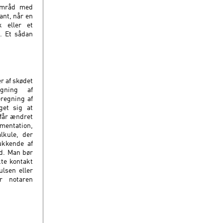
samråd med
ant, når en
 eller et
. Et sådan
er af skødet
gning af
eregning af
get sig at
 får ændret
mentation,
lkule, der
ukkende af
nd. Man bør
kte kontakt
lsen eller
r notaren