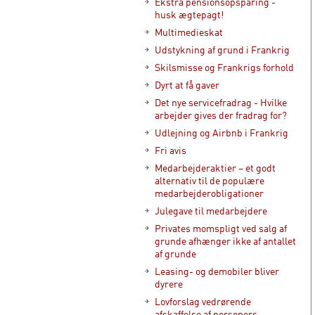
Ekstra pensionsopsparing -
husk ægtepagt!
Multimedieskat
Udstykning af grund i Frankrig
Skilsmisse og Frankrigs forhold
Dyrt at få gaver
Det nye servicefradrag - Hvilke
arbejder gives der fradrag for?
Udlejning og Airbnb i Frankrig
Fri avis
Medarbejderaktier – et godt
alternativ til de populære
medarbejderobligationer
Julegave til medarbejdere
Privates momspligt ved salg af
grunde afhænger ikke af antallet
af grunde
Leasing- og demobiler bliver
dyrere
Lovforslag vedrørende
afskaffelse af personers