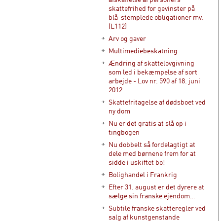
skattefrihed for gevinster på
blå-stemplede obligationer mv.
(L112)
Arv og gaver
Multimediebeskatning
Ændring af skattelovgivning
som led i bekæmpelse af sort
arbejde - Lov nr. 590 af 18. juni
2012
Skattefritagelse af dødsboet ved
ny dom
Nu er det gratis at slå op i
tingbogen
Nu dobbelt så fordelagtigt at
dele med børnene frem for at
sidde i uskiftet bo!
Bolighandel i Frankrig
Efter 31. august er det dyrere at
sælge sin franske ejendom…
Subtile franske skatteregler ved
salg af kunstgenstande