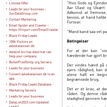
”Hvis Gods og Ejendo
Limited Offer
Aar Ulast og Ukært 
Leads for your business -
Adkomst at fremvise
SunDataGroup.com
bevisis, at hand hafde 
Contact Marketing
Forsvar.
Email Spider and Crawler -
https://tinyurl.com/EmailCrawler
”Mand kand saa vel p
Black Friday Leads
Betingelser
100k Visitors on
advokatavisen.dk
For at der kan ”vi
datalist.biz has data that can
hævdende har gjort br
help your company
BulletProofSmtp.org Servers
Der vindes hævd på d
Leads for your business
ejers rådighed, kan
alene haft en begr
Convert advokatavisen.dk to an
app.
begrænsede brug.
Black Friday Leads Database
Det er et krav, at d
Marketing Servers
råden. Og denne råd
Leads for your business
stadighed gennem hæv
DataList2023.com Updated
Leads!