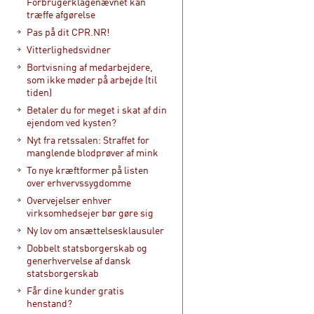
Forbrugerklagenævnet kan
træffe afgørelse
Pas på dit CPR.NR!
Vitterlighedsvidner
Bortvisning af medarbejdere,
som ikke møder på arbejde (til
tiden)
Betaler du for meget i skat af din
ejendom ved kysten?
Nyt fra retssalen: Straffet for
manglende blodprøver af mink
To nye kræftformer på listen
over erhvervssygdomme
Overvejelser enhver
virksomhedsejer bør gøre sig
Ny lov om ansættelsesklausuler
Dobbelt statsborgerskab og
generhvervelse af dansk
statsborgerskab
Får dine kunder gratis
henstand?