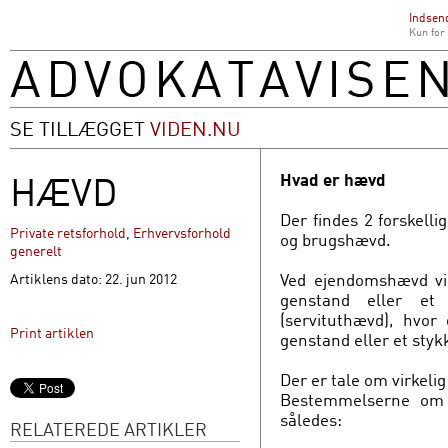
Indsend
Kun for
SE TILLÆGGET
VIDEN.NU
HÆVD
Hvad er hævd
Der findes 2 forskel
Private retsforhold
,
Erhvervsforhold
og brugshævd.
generelt
Ved ejendomshævd vi
Artiklens dato: 22. jun 2012
genstand eller et
(servituthævd), hvor
Print artiklen
genstand eller et sty
Der er tale om virkelig
Bestemmelserne om h
således:
RELATEREDE ARTIKLER