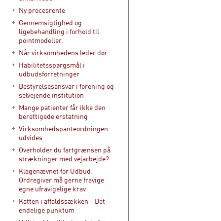
Ny procesrente
Gennemsigtighed og
ligebehandling i forhold til
pointmodeller.
Når virksomhedens leder dør
Habilitetsspørgsmål i
udbudsforretninger
Bestyrelsesansvar i forening og
selvejende institution
Mange patienter får ikke den
berettigede erstatning
Virksomhedspanteordningen
udvides
Overholder du fartgrænsen på
strækninger med vejarbejde?
Klagenævnet for Udbud:
Ordregiver må gerne fravige
egne ufravigelige krav
Katten i affaldssækken – Det
endelige punktum