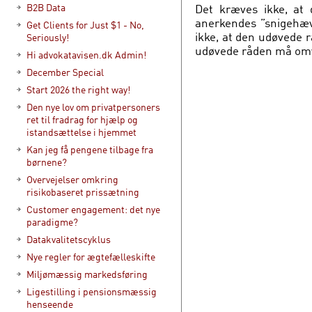
Det kræves ikke, at
B2B Data
anerkendes ”snigehæv
Get Clients for Just $1 - No,
ikke, at den udøvede 
Seriously!
udøvede råden må omve
Hi advokatavisen.dk Admin!
December Special
Start 2026 the right way!
Den nye lov om privatpersoners
ret til fradrag for hjælp og
istandsættelse i hjemmet
Kan jeg få pengene tilbage fra
børnene?
Overvejelser omkring
risikobaseret prissætning
Customer engagement: det nye
paradigme?
Datakvalitetscyklus
Nye regler for ægtefælleskifte
Miljømæssig markedsføring
Ligestilling i pensionsmæssig
henseende