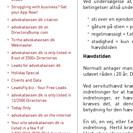
Ved undersøgelse af
betingelser altså und
Struggling with business? Get
your App Now!
sti over en ejendo
advokatavisen.dk citation
gåture på stien = p
advokatavisen.dk on
DirectoryBump.com
regelmæssigt = f.
To the advokatavisen.dk
stadighed = kun m
Webmaster.
hævdstiden
advokatavisen.dk is only listed in
Hævdstiden
8 out of 2500+ Directories
Leads for advokatavisen.dk
Normalt antager man,
Holiday Special
udøvet råden i 20 år. 
Clients and Data
Ved servituthævd kræ
LeadsFly.biz - Your Free Leads
indretninger for at h
advokatavisen.dk is only listed in
indretninger, er hæ
12/2500 Directories
kræves det, at den
Today Only
betydning for den hæ
advokatavisen.dk on the internet
En sti, en vej, eller f
Your site advokatavisen.dk is
indretning. Hertil kr
listed in a few 9 of