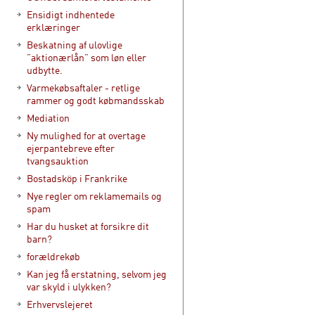
Ensidigt indhentede
erklæringer
Beskatning af ulovlige
”aktionærlån” som løn eller
udbytte.
Varmekøbsaftaler - retlige
rammer og godt købmandsskab
Mediation
Ny mulighed for at overtage
ejerpantebreve efter
tvangsauktion
Bostadsköp i Frankrike
Nye regler om reklamemails og
spam
Har du husket at forsikre dit
barn?
forældrekøb
Kan jeg få erstatning, selvom jeg
var skyld i ulykken?
Erhvervslejeret