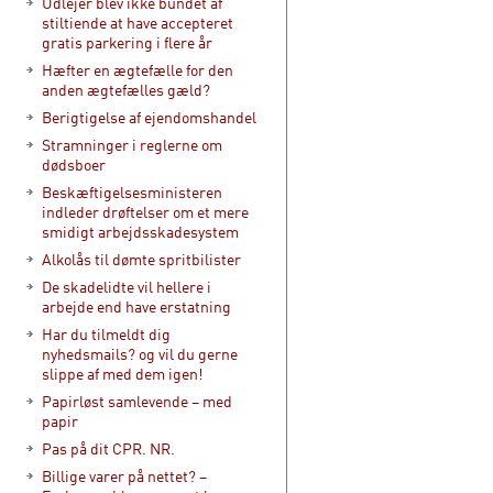
Udlejer blev ikke bundet af
stiltiende at have accepteret
gratis parkering i flere år
Hæfter en ægtefælle for den
anden ægtefælles gæld?
Berigtigelse af ejendomshandel
Stramninger i reglerne om
dødsboer
Beskæftigelsesministeren
indleder drøftelser om et mere
smidigt arbejdsskadesystem
Alkolås til dømte spritbilister
De skadelidte vil hellere i
arbejde end have erstatning
Har du tilmeldt dig
nyhedsmails? og vil du gerne
slippe af med dem igen!
Papirløst samlevende – med
papir
Pas på dit CPR. NR.
Billige varer på nettet? –