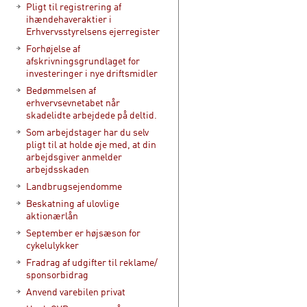
Pligt til registrering af
ihændehaveraktier i
Erhvervsstyrelsens ejerregister
Forhøjelse af
afskrivningsgrundlaget for
investeringer i nye driftsmidler
Bedømmelsen af
erhvervsevnetabet når
skadelidte arbejdede på deltid.
Som arbejdstager har du selv
pligt til at holde øje med, at din
arbejdsgiver anmelder
arbejdsskaden
Landbrugsejendomme
Beskatning af ulovlige
aktionærlån
September er højsæson for
cykelulykker
Fradrag af udgifter til reklame/
sponsorbidrag
Anvend varebilen privat