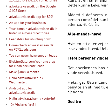
klart, at en sti er an
2,502,2510,2539,2561 directories
Dette kunne f.eks. vær
advokatavisen.dk on the Google
& iOS Store
Alderstid defineres 
advokatavisen.dk app for $50!
person i området kan 
An app for your business
eller ca. 40-50 år.
Your domain advokatavisen.dk is
listed in a mere directories.
Alle-mands-hævd
LeadsMax.biz shutting down
Hvis en sti eller vej 
Come check advokatavisen.dk
ikke vindes hævd. Dette
on PCXLeads.com
You can never have enough leads
Flere personer vinde
BluLineData.com Your one stop
for clean accurate leads
Det anerkendes hos 
Make $10k+ a month
vinde servituthævd.
Hello advokatavisen.dk
F.eks. gav Østre Land
Webmaster.
benytte en sti ned til
Android app for
ejendom.
advokatavisen.dk
Hello advokatavisen.dk Admin!
God tro
10k Visitors for $1