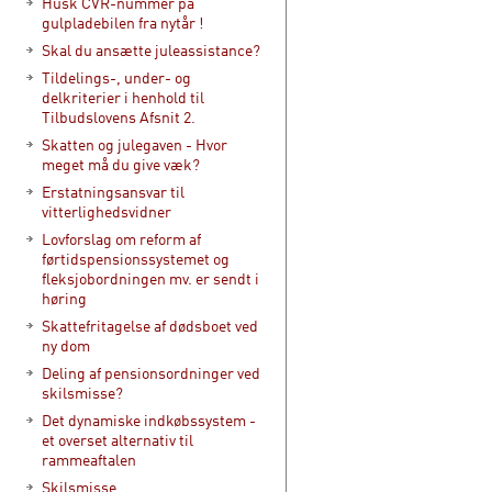
Husk CVR-nummer på
gulpladebilen fra nytår !
Skal du ansætte juleassistance?
Tildelings-, under- og
delkriterier i henhold til
Tilbudslovens Afsnit 2.
Skatten og julegaven - Hvor
meget må du give væk?
Erstatningsansvar til
vitterlighedsvidner
Lovforslag om reform af
førtidspensionssystemet og
fleksjobordningen mv. er sendt i
høring
Skattefritagelse af dødsboet ved
ny dom
Deling af pensionsordninger ved
skilsmisse?
Det dynamiske indkøbssystem -
et overset alternativ til
rammeaftalen
Skilsmisse