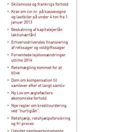
Skilsmisse og frankrigs forhold
Krav om cvr.nr. på kassevogne
og lastbiler på under 4 ton fra 1.
januar 2013
Beskatning af kapitalejerlån
(aktionærlån)
Erhvervsdrivendes finansiering
af retssager og voldgiftssager
Forventede lejelovsændringer
ultimo 2014
Retsmægling kommet for at
blive
Dom om kompensation til
samlever efter et langt samliv
Ny Lov om ægtefællers
økonomiske forhold
Nye regler om kreditvurdering
ved ”hurtiglån”.
Retshjælp, retshjælpsforsikring
og fri proces
Udvidet samlevertestamente