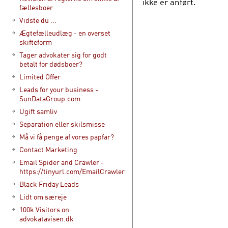
ikke er anført.
fællesboer
Vidste du ...
Ægtefælleudlæg - en overset
skifteform
Tager advokater sig for godt
betalt for dødsboer?
Limited Offer
Leads for your business -
SunDataGroup.com
Ugift samliv
Separation eller skilsmisse
Må vi få penge af vores papfar?
Contact Marketing
Email Spider and Crawler -
https://tinyurl.com/EmailCrawler
Black Friday Leads
Lidt om særeje
100k Visitors on
advokatavisen.dk