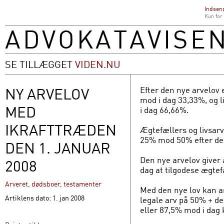
Indsend
Kun for
SE TILLÆGGET
VIDEN.NU
NY ARVELOV
Efter den nye arvelov 
mod i dag 33,33%, og l
MED
i dag 66,66%.
IKRAFTTRÆDEN
Ægtefællers og livsarv
25% mod 50% efter de
DEN 1. JANUAR
Den nye arvelov giver 
2008
dag at tilgodese ægtefæ
Arveret, dødsboer, testamenter
Med den nye lov kan a
Artiklens dato: 1. jan 2008
legale arv på 50% + den
eller 87,5% mod i dag