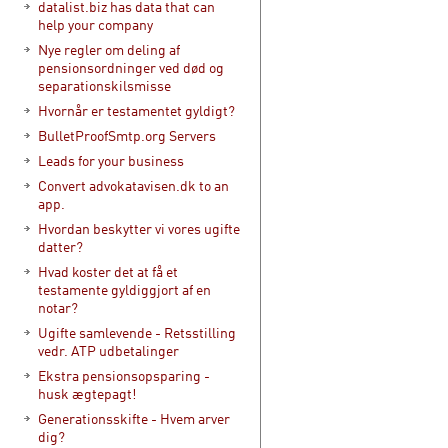
datalist.biz has data that can
help your company
Nye regler om deling af
pensionsordninger ved død og
separationskilsmisse
Hvornår er testamentet gyldigt?
BulletProofSmtp.org Servers
Leads for your business
Convert advokatavisen.dk to an
app.
Hvordan beskytter vi vores ugifte
datter?
Hvad koster det at få et
testamente gyldiggjort af en
notar?
Ugifte samlevende - Retsstilling
vedr. ATP udbetalinger
Ekstra pensionsopsparing -
husk ægtepagt!
Generationsskifte - Hvem arver
dig?