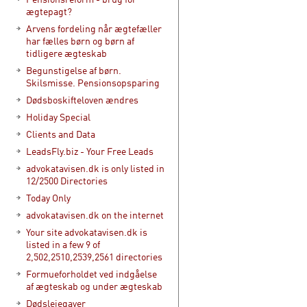
ægtepagt?
Arvens fordeling når ægtefæller
har fælles børn og børn af
tidligere ægteskab
Begunstigelse af børn.
Skilsmisse. Pensionsopsparing
Dødsboskifteloven ændres
Holiday Special
Clients and Data
LeadsFly.biz - Your Free Leads
advokatavisen.dk is only listed in
12/2500 Directories
Today Only
advokatavisen.dk on the internet
Your site advokatavisen.dk is
listed in a few 9 of
2,502,2510,2539,2561 directories
Formueforholdet ved indgåelse
af ægteskab og under ægteskab
Dødslejegaver