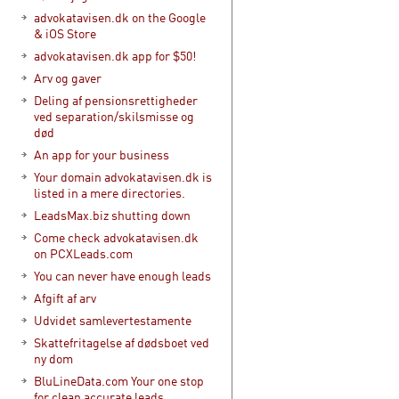
advokatavisen.dk on the Google
& iOS Store
advokatavisen.dk app for $50!
Arv og gaver
Deling af pensionsrettigheder
ved separation/skilsmisse og
død
An app for your business
Your domain advokatavisen.dk is
listed in a mere directories.
LeadsMax.biz shutting down
Come check advokatavisen.dk
on PCXLeads.com
You can never have enough leads
Afgift af arv
Udvidet samlevertestamente
Skattefritagelse af dødsboet ved
ny dom
BluLineData.com Your one stop
for clean accurate leads