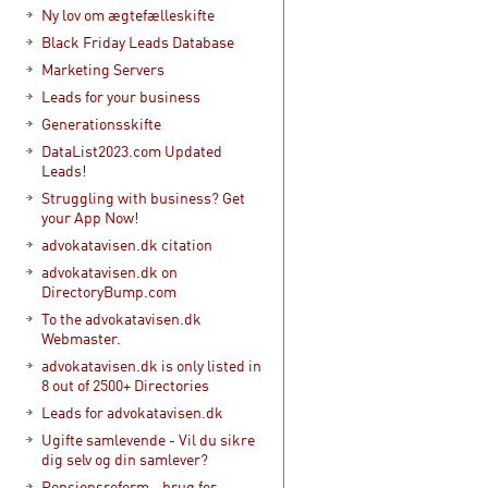
Ny lov om ægtefælleskifte
Black Friday Leads Database
Marketing Servers
Leads for your business
Generationsskifte
DataList2023.com Updated
Leads!
Struggling with business? Get
your App Now!
advokatavisen.dk citation
advokatavisen.dk on
DirectoryBump.com
To the advokatavisen.dk
Webmaster.
advokatavisen.dk is only listed in
8 out of 2500+ Directories
Leads for advokatavisen.dk
Ugifte samlevende - Vil du sikre
dig selv og din samlever?
Pensionsreform - brug for