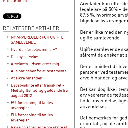
Print artiklen
Arvelader kan efter de
legale arv på 50% + den
87,5 %, hvorimod arve
tilgodese livsarvinger
RELATEREDE ARTIKLER
Der er ikke med den ny
ugifte samlevende.
NY ARVEREGLER FOR UGIFTE
SAMLEVENDE
Ugifte samlevende ska
Hvordan fordeles min arv?
såfremt de ønsker at s
Den nye arvelov
Arveloven - Hvem arver mig
Der er imidlertid i lo
Alle har behov for et testamente
personer ved testament
arve hinanden og arve
At sikre hinanden
Dødsboskifte efter fransk ret -
Det kan dog ikke i te
Med afgiftsfradrag gældende fra
arv vedrørende fællese
august 2012
finde anvendelse, lige
EU-forordning til fælles
anvendelse.
arveregler
EU-forordning til fælles
Det bemærkes for god o
arveregler
er omtalt, og at samtl
Revision af reglerne om skifte af