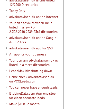
advokatavisen.dk is only listed in
12/2500 Directories
Today Only
advokatavisen.dk on the internet
Your site advokatavisen.dk is
listed in a few 9 of
2,502,2510,2539,2561 directories
advokatavisen.dk on the Google
& iOS Store
advokatavisen.dk app for $50!
An app for your business
Your domain advokatavisen.dk is
listed in a mere directories.
LeadsMax.biz shutting down
Come check advokatavisen.dk
on PCXLeads.com
You can never have enough leads
BluLineData.com Your one stop
for clean accurate leads
Make $10k+ a month