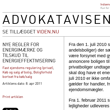
Indsend
Kun for
SE TILLÆGGET
VIDEN.NU
NYE REGLER FOR
Fra den 1. juli 2010 s
ENERGIMÆRKE OG
andelsboliger) der s
TILSKUD TIL
være forsynet med g
ENERGIEFFEKTIVISERING
annoncere boligen til
privatboliger undta
Fast ejendoms regulering (privat)
,
Køb og salg af bolig
,
Boligforhold
skal dog have et ener
bortset fra køb/salg
juli 2010 er ikke omf
Artiklens dato: 8. apr 2011
gælder for handler, h
ejendomsmægler.
Print artiklen
Fra 1. februar 2011 s
lejligheder udleveres 