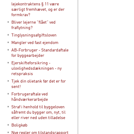
lejekontraktens § 11 være
særligt fremhævet, og er der
formkrav?
Bliver lejerne ”flået” ved
fraflytning?
Tinglysningsafgiftsloven
Mangler ved fast ejendom
AB-Forbruger - Standardaftale
for byggearbejder
Ejerskifteforsikring -
ulovlighedsdækningen - ny
retspraksis
Tjek din olietank før det er for
sent!
Forbrugeraftale ved
håndværkerarbejde
Straf i henhold til byggeloven
såfremt du bygger om, nyt, til
eller river ned uden tilladelse
Boligkøb
Nye regler om tilstandsrapport