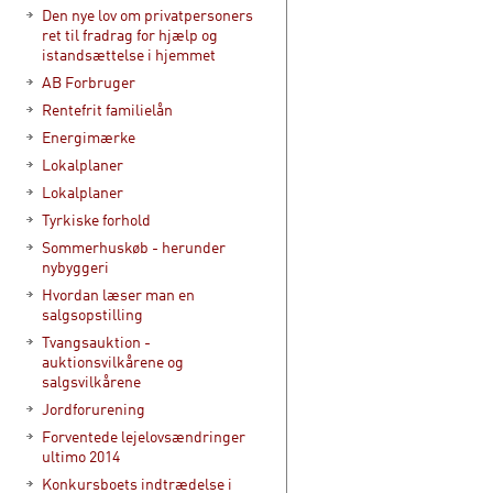
Den nye lov om privatpersoners
ret til fradrag for hjælp og
istandsættelse i hjemmet
AB Forbruger
Rentefrit familielån
Energimærke
Lokalplaner
Lokalplaner
Tyrkiske forhold
Sommerhuskøb - herunder
nybyggeri
Hvordan læser man en
salgsopstilling
Tvangsauktion -
auktionsvilkårene og
salgsvilkårene
Jordforurening
Forventede lejelovsændringer
ultimo 2014
Konkursboets indtrædelse i