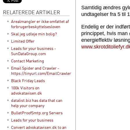
Samtidig ændres gyl
RELATEREDE ARTIKLER
undtagelser fra 5 til 1
Arealmangler er ikke omfattet af
Endelig er der indført
forbrugerbeskyttelsesloven
princippet, hvis man 
Skal jeg udleje min bolig?
energieffektiv løsni
Limited Offer
www.skrotditoliefyr.d
Leads for your business -
SunDataGroup.com
Contact Marketing
Email Spider and Crawler -
https://tinyurl.com/EmailCrawler
Black Friday Leads
100k Visitors on
advokatavisen.dk
datalist.biz has data that can
help your company
BulletProofSmtp.org Servers
Leads for your business
Convert advokatavisen.dk to an