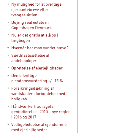
Ny mulighed for at overtage
ejerpantebreve efter
tvangsauktion
Buying real estate in
Copenhagen Denmark
Nu er det gratis at slå op i
tingbogen
Hvornår har man vundet hævd?
Værdifastsættelse af
andelsboliger
Oprettelse af ejerlejligheder
Den offentlige
ejendomsvurdering +/- 15 %
Forsikringsdækning af
vandskader i forbindelse med
boligkøb
Håndværkerfradragets
genindførelse i 2015 – nye regler
i 2016 og 2017
Vedligeholdelse af ejendomme
med ejerlejligheder