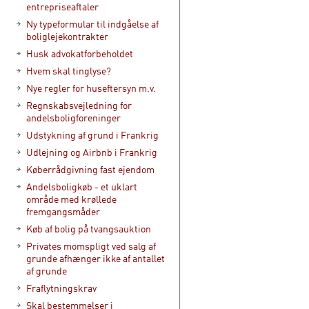
entrepriseaftaler
Ny typeformular til indgåelse af
boliglejekontrakter
Husk advokatforbeholdet
Hvem skal tinglyse?
Nye regler for huseftersyn m.v.
Regnskabsvejledning for
andelsboligforeninger
Udstykning af grund i Frankrig
Udlejning og Airbnb i Frankrig
Køberrådgivning fast ejendom
Andelsboligkøb - et uklart
område med krøllede
fremgangsmåder
Køb af bolig på tvangsauktion
Privates momspligt ved salg af
grunde afhænger ikke af antallet
af grunde
Fraflytningskrav
Skal bestemmelser i