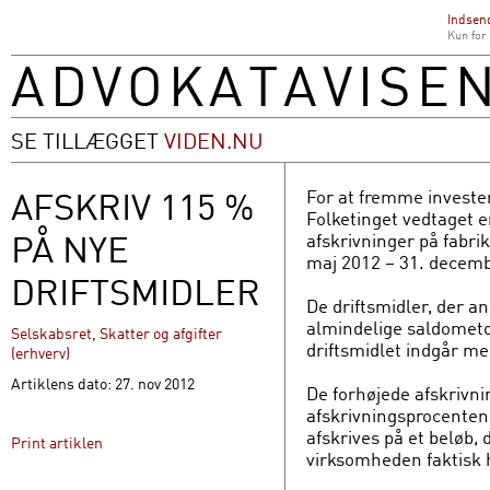
Indsend
Kun for
SE TILLÆGGET
VIDEN.NU
AFSKRIV 115 %
For at fremme invester
Folketinget vedtaget 
PÅ NYE
afskrivninger på fabrik
maj 2012 – 31. decemb
DRIFTSMIDLER
De driftsmidler, der an
almindelige saldometo
Selskabsret
,
Skatter og afgifter
driftsmidlet indgår m
(erhverv)
Artiklens dato: 27. nov 2012
De forhøjede afskrivni
afskrivningsprocenten 
afskrives på et beløb,
Print artiklen
virksomheden faktisk h