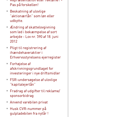
Pas på forskellen!
Beskatning af ulovlige
”aktionærlån” som løn eller
udbytte.
Ændring af skattelovgivning
som led i bekæmpelse af sort
arbejde - Lov nr. 590 af 18. juni
2012
Pligt til registrering af
ihændehaveraktier i
Erhvervsstyrelsens ejerregister
Forhøjelse af
afskrivningsgrundlaget for
investeringer i nye driftsmidler
FSR-undersøgelse af ulovlige
”kapitalejerlån”
Fradrag af udgifter til reklame/
sponsorbidrag
Anvend varebilen privat
Husk CVR-nummer på
gulpladebilen fra nytår !