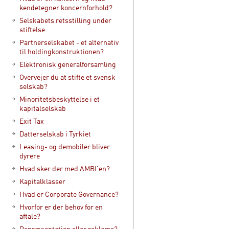
kendetegner koncernforhold?
Selskabets retsstilling under
stiftelse
Partnerselskabet - et alternativ
til holdingkonstruktionen?
Elektronisk generalforsamling
Overvejer du at stifte et svensk
selskab?
Minoritetsbeskyttelse i et
kapitalselskab
Exit Tax
Datterselskab i Tyrkiet
Leasing- og demobiler bliver
dyrere
Hvad sker der med AMBI'en?
Kapitalklasser
Hvad er Corporate Governance?
Hvorfor er der behov for en
aftale?
Repræsentation eller reklame? -