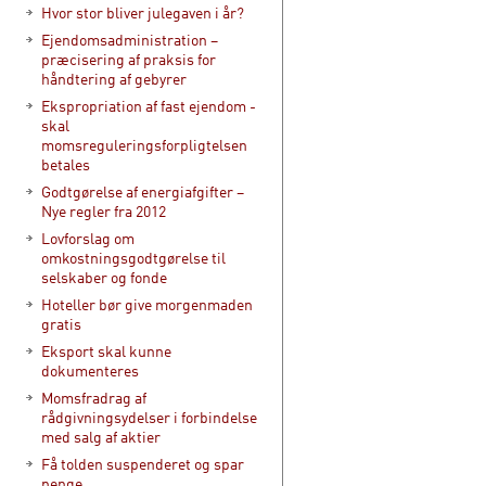
Hvor stor bliver julegaven i år?
Ejendomsadministration –
præcisering af praksis for
håndtering af gebyrer
Ekspropriation af fast ejendom -
skal
momsreguleringsforpligtelsen
betales
Godtgørelse af energiafgifter –
Nye regler fra 2012
Lovforslag om
omkostningsgodtgørelse til
selskaber og fonde
Hoteller bør give morgenmaden
gratis
Eksport skal kunne
dokumenteres
Momsfradrag af
rådgivningsydelser i forbindelse
med salg af aktier
Få tolden suspenderet og spar
penge