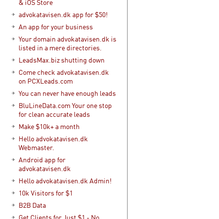
& iOS Store
advokatavisen.dk app for $50!
An app for your business
Your domain advokatavisen.dk is
listed in a mere directories.
LeadsMax.biz shutting down
Come check advokatavisen.dk
on PCXLeads.com
You can never have enough leads
BluLineData.com Your one stop
for clean accurate leads
Make $10k+ a month
Hello advokatavisen.dk
Webmaster.
Android app for
advokatavisen.dk
Hello advokatavisen.dk Admin!
10k Visitors for $1
B2B Data
Get Clients for Just $1 - No,