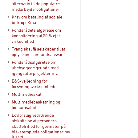
alternativ til de populære
medarbejderobligationer
Krav om betaling af sociale
bidrag i Kina
Fondsrådets afgørelse om
konsolidering af 50 % ejet
virksomhed
Tvang skal få selskaber til at
oplyse om samfundsansvar
Fondsrådsafgørelse om
ubebyggede grunde med
igangsatte projekter mv.
E&S-vejledning for
forsyningsvirksomheder
Multimedieskat
Multimediebeskatning og
lønsumsafgift
Lovforslag vedrørende
afskaffelse af personers
skattefrihed for gevinster på
blå-stemplede obligationer mv.
(L112)