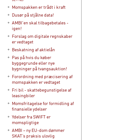
Momspakken er trådt i kraft
Dusør på stjålne data!
AMBI'en skal tilbagebetales -
igen!
Forslag om digitale regnskaber
er vedtaget
Beskatning af aktielån
Pas på hvis du køber
byggegrunde eller nye
bygninger på tvangsauktion!
Forordning med præcisering af
momspakken er vedtaget
Fri bil - skattebegunstigelse af
leasingbiler
Momsfritagelse for formidling af
finansielle ydelser
Ydelser fra SWIFT er
momspligtige
AMBI – ny EU-dom dømmer
SKAT’s praksis ulovlig