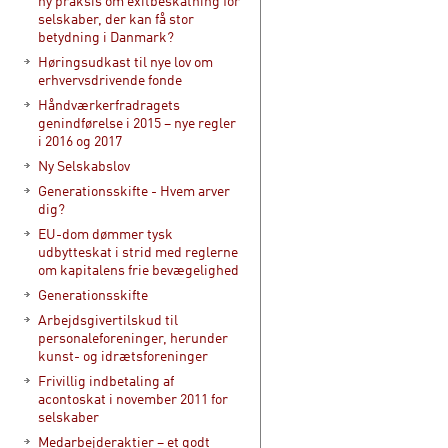
ny praksis om exitbeskatning for
selskaber, der kan få stor
betydning i Danmark?
Høringsudkast til nye lov om
erhvervsdrivende fonde
Håndværkerfradragets
genindførelse i 2015 – nye regler
i 2016 og 2017
Ny Selskabslov
Generationsskifte - Hvem arver
dig?
EU-dom dømmer tysk
udbytteskat i strid med reglerne
om kapitalens frie bevægelighed
Generationsskifte
Arbejdsgivertilskud til
personaleforeninger, herunder
kunst- og idrætsforeninger
Frivillig indbetaling af
acontoskat i november 2011 for
selskaber
Medarbejderaktier – et godt