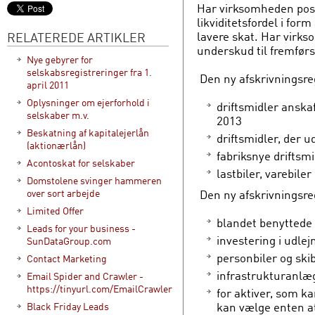
Har virksomheden posi
likviditetsfordel i for
lavere skat. Har virk
RELATEREDE ARTIKLER
underskud til fremførs
Nye gebyrer for
selskabsregistreringer fra 1.
Den ny afskrivningsre
april 2011
Oplysninger om ejerforhold i
driftsmidler anska
selskaber m.v.
2013
Beskatning af kapitalejerlån
driftsmidler, der
(aktionærlån)
fabriksnye driftsmi
Acontoskat for selskaber
lastbiler, varebiler
Domstolene svinger hammeren
Den ny afskrivningsreg
over sort arbejde
Limited Offer
blandet benyttede 
Leads for your business -
investering i udlej
SunDataGroup.com
personbiler og ski
Contact Marketing
infrastrukturanlæg
Email Spider and Crawler -
https://tinyurl.com/EmailCrawler
for aktiver, som k
kan vælge enten at
Black Friday Leads