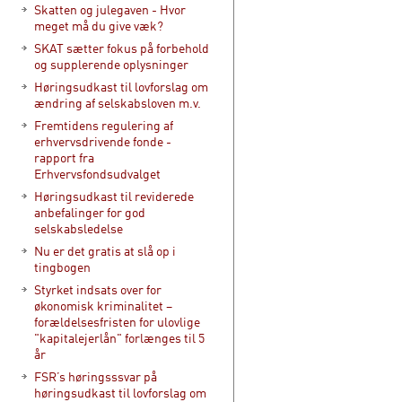
Skatten og julegaven - Hvor
meget må du give væk?
SKAT sætter fokus på forbehold
og supplerende oplysninger
Høringsudkast til lovforslag om
ændring af selskabsloven m.v.
Fremtidens regulering af
erhvervsdrivende fonde -
rapport fra
Erhvervsfondsudvalget
Høringsudkast til reviderede
anbefalinger for god
selskabsledelse
Nu er det gratis at slå op i
tingbogen
Styrket indsats over for
økonomisk kriminalitet –
forældelsesfristen for ulovlige
"kapitalejerlån" forlænges til 5
år
FSR’s høringsssvar på
høringsudkast til lovforslag om