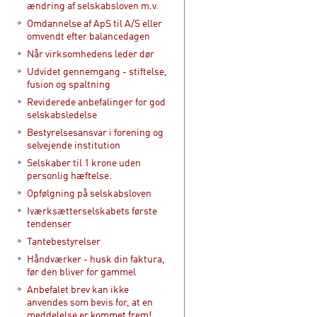
ændring af selskabsloven m.v.
Omdannelse af ApS til A/S eller
omvendt efter balancedagen
Når virksomhedens leder dør
Udvidet gennemgang - stiftelse,
fusion og spaltning
Reviderede anbefalinger for god
selskabsledelse
Bestyrelsesansvar i forening og
selvejende institution
Selskaber til 1 krone uden
personlig hæftelse.
Opfølgning på selskabsloven
Iværksætterselskabets første
tendenser
Tantebestyrelser
Håndværker - husk din faktura,
før den bliver for gammel
Anbefalet brev kan ikke
anvendes som bevis for, at en
meddelelse er kommet frem!