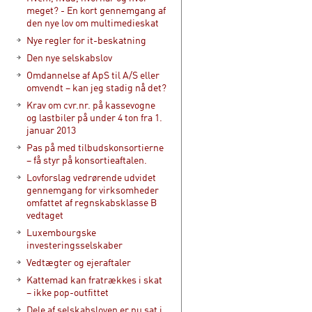
meget? - En kort gennemgang af
den nye lov om multimedieskat
Nye regler for it-beskatning
Den nye selskabslov
Omdannelse af ApS til A/S eller
omvendt – kan jeg stadig nå det?
Krav om cvr.nr. på kassevogne
og lastbiler på under 4 ton fra 1.
januar 2013
Pas på med tilbudskonsortierne
– få styr på konsortieaftalen.
Lovforslag vedrørende udvidet
gennemgang for virksomheder
omfattet af regnskabsklasse B
vedtaget
Luxembourgske
investeringsselskaber
Vedtægter og ejeraftaler
Kattemad kan fratrækkes i skat
– ikke pop-outfittet
Dele af selskabsloven er nu sat i