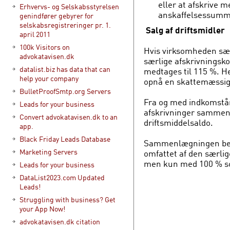
eller at afskrive m
Erhvervs- og Selskabsstyrelsen
anskaffelsessumm
genindfører gebyrer for
selskabsregistreringer pr. 1.
Salg af driftsmidler
april 2011
100k Visitors on
Hvis virksomheden sæl
advokatavisen.dk
særlige afskrivnings
datalist.biz has data that can
medtages til 115 %. 
help your company
opnå en skattemæssig f
BulletProofSmtp.org Servers
Fra og med indkomstår
Leads for your business
afskrivninger sammen
Convert advokatavisen.dk to an
driftsmiddelsaldo.
app.
Black Friday Leads Database
Sammenlægningen bety
Marketing Servers
omfattet af den særlig
men kun med 100 % s
Leads for your business
DataList2023.com Updated
Leads!
Struggling with business? Get
your App Now!
advokatavisen.dk citation