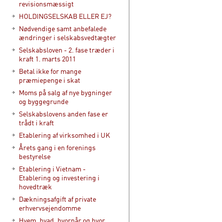
revisionsmæssigt
HOLDINGSELSKAB ELLER EJ?
Nødvendige samt anbefalede
ændringer i selskabsvedtægter
Selskabsloven - 2. fase træder i
kraft 1. marts 2011
Betal ikke for mange
præmiepenge i skat
Moms på salg af nye bygninger
og byggegrunde
Selskabslovens anden fase er
trådt i kraft
Etablering af virksomhed i UK
Årets gang i en forenings
bestyrelse
Etablering i Vietnam -
Etablering og investering i
hovedtræk
Dækningsafgift af private
erhvervsejendomme
Hvem, hvad, hvornår og hvor