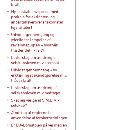
kraft
Ny selskabslov gør op med
praksis for aktionær- og
anpartshaveroverenskomster
(ejeraftaler)
Udvidet gennemgang og
yderligere lempelse af
revisionspligten – hvornår
træder det i kraft?
Lovforslag om ændring af
selskabsloven m.v. fremsat
Udvidet gennemgang - ny
erklæringsbekendtgørelse m.v.
trådt i kraft
Lovforslag om ændring af
selskabsloven m.v. vedtaget
Skal jeg vælge et S.M.B.A.-
selskab?
Ændring af reglerne for
anvendelse af forskerordningen
Er EU-Domstolen på vej med en