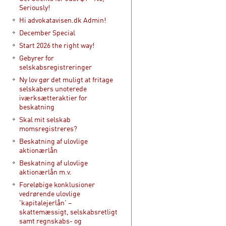
Seriously!
Hi advokatavisen.dk Admin!
December Special
Start 2026 the right way!
Gebyrer for
selskabsregistreringer
Ny lov gør det muligt at fritage
selskabers unoterede
iværksætteraktier for
beskatning
Skal mit selskab
momsregistreres?
Beskatning af ulovlige
aktionærlån
Beskatning af ulovlige
aktionærlån m.v.
Foreløbige konklusioner
vedrørende ulovlige
'kapitalejerlån' –
skattemæssigt, selskabsretligt
samt regnskabs- og