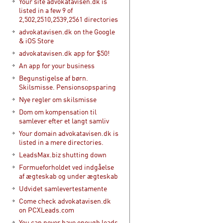
Your site advokatavisen.dk is
listed in a few 9 of
2,502,2510,2539,2561 directories
advokatavisen.dk on the Google
& iOS Store
advokatavisen.dk app for $50!
An app for your business
Begunstigelse af børn.
Skilsmisse. Pensionsopsparing
Nye regler om skilsmisse
Dom om kompensation til
samlever efter et langt samliv
Your domain advokatavisen.dk is
listed in a mere directories.
LeadsMax.biz shutting down
Formueforholdet ved indgåelse
af ægteskab og under ægteskab
Udvidet samlevertestamente
Come check advokatavisen.dk
on PCXLeads.com
You can never have enough leads