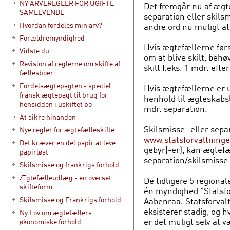
NY ARVEREGLER FOR UGIFTE
Det fremgår nu af ægte
SAMLEVENDE
separation eller skils
Hvordan fordeles min arv?
andre ord nu muligt at
Forældremyndighed
Hvis ægtefællerne førs
Vidste du ...
om at blive skilt, behø
Revision af reglerne om skifte af
skilt f.eks. 1 mdr. eft
fællesboer
Fordelsægtepagten - speciel
Hvis ægtefællerne er 
fransk ægtepagt til brug for
henhold til ægteskabslo
hensidden i uskiftet bo
mdr. separation.
At sikre hinanden
Skilsmisse- eller sepa
Nye regler for ægtefælleskifte
www.statsforvaltning
Det kræver en del papir at leve
gebyr(-er), kan ægtefæ
papirløst
separation/skilsmisse o
Skilsmisse og frankrigs forhold
Ægtefælleudlæg - en overset
De tidligere 5 regiona
skifteform
én myndighed ”Statsfor
Skilsmisse og Frankrigs forhold
Aabenraa. Statsforvalt
eksisterer stadig, og 
Ny Lov om ægtefællers
er det muligt selv at 
økonomiske forhold