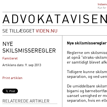
Indsend
Kun for
SE TILLÆGGET
VIDEN.NU
NYE
Nye skilsmisseregler p
SKILSMISSEREGLER
Reglerne om skilsmisse
at opnå ”straks-skilsm
Familieret
er samtidigt blevet afk
Artiklens dato: 9. sep 2013
Tidligere kunne skilsm
separation, og ved uen
Print artiklen
De umiddelbare skilsmi
bigami og børnebortfør
uanset uenighed er mu
separation, hvis en ell
RELATEREDE ARTIKLER