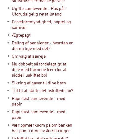
skilsmisse er måske på vej?
Ugifte samlevende - Pas på -
Uforudsigelig retstilstand
Forældremyndighed, bopæl og
samvær
Ægtepagt
Deling af pensioner - hvordan er
det nu lige med det?
Om valg af særeje
Nu dobbelt så fordelagtigt at
dele med børnene frem for at
sidde i uskiftet bo!
Sikring af gaver til dine børn
Tid til at skifte det uskiftede bo?
Papirløst samlevende – med
papir
Papirløst samlevende – med
papir
Vær opmærksom på om banken
har pant i dine livsforsikringer
Uskiftet bo – det rigtige valg?