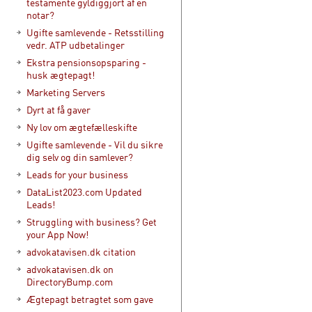
testamente gyldiggjort af en
notar?
Ugifte samlevende - Retsstilling
vedr. ATP udbetalinger
Ekstra pensionsopsparing -
husk ægtepagt!
Marketing Servers
Dyrt at få gaver
Ny lov om ægtefælleskifte
Ugifte samlevende - Vil du sikre
dig selv og din samlever?
Leads for your business
DataList2023.com Updated
Leads!
Struggling with business? Get
your App Now!
advokatavisen.dk citation
advokatavisen.dk on
DirectoryBump.com
Ægtepagt betragtet som gave