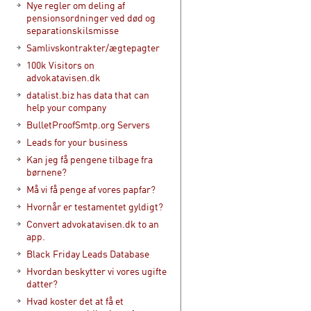
Nye regler om deling af
pensionsordninger ved død og
separationskilsmisse
Samlivskontrakter/ægtepagter
100k Visitors on
advokatavisen.dk
datalist.biz has data that can
help your company
BulletProofSmtp.org Servers
Leads for your business
Kan jeg få pengene tilbage fra
børnene?
Må vi få penge af vores papfar?
Hvornår er testamentet gyldigt?
Convert advokatavisen.dk to an
app.
Black Friday Leads Database
Hvordan beskytter vi vores ugifte
datter?
Hvad koster det at få et