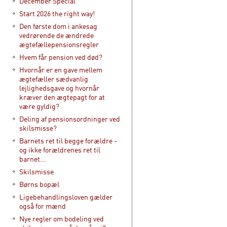
December Special
Start 2026 the right way!
Den første dom i ankesag
vedrørende de ændrede
ægtefællepensionsregler
Hvem får pension ved død?
Hvornår er en gave mellem
ægtefæller sædvanlig
lejlighedsgave og hvornår
kræver den ægtepagt for at
være gyldig?
Deling af pensionsordninger ved
skilsmisse?
Barnets ret til begge forældre -
og ikke forældrenes ret til
barnet...
Skilsmisse
Børns bopæl
Ligebehandlingsloven gælder
også for mænd
Nye regler om bodeling ved