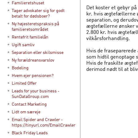
Familieretshuset
Det koster et gebyr på 
Tager advokater sig for godt
kr. hvis ægtefællerne
betalt for dødsboer?
separation, og derudov
Ny højesteretspraksis på
ægtefællerne ønsker vi
familieretsområdet
2.800 kr. hvis ægtefæl
Rentefrit familielån
vilkårsforhandling.
Ugift samliv
Hvis de fraseparerede 
Separation eller skilsmisse
som hidtil genoptage s
Ny forældreansvarslov
Hvis de fraskilte ægtef
Bodeling
derimod nødt til at bliv
Hvem ejer pensionen?
Limited Offer
Leads for your business -
SunDataGroup.com
Contact Marketing
Lidt om særeje
Email Spider and Crawler -
https://tinyurl.com/EmailCrawler
Black Friday Leads