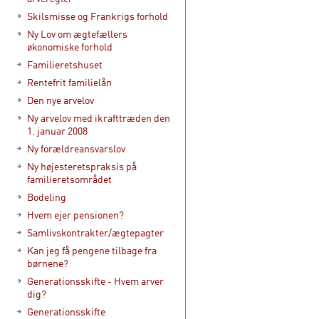
Skilsmisse og Frankrigs forhold
Ny Lov om ægtefællers
økonomiske forhold
Familieretshuset
Rentefrit familielån
Den nye arvelov
Ny arvelov med ikrafttræden den
1. januar 2008
Ny forældreansvarslov
Ny højesteretspraksis på
familieretsområdet
Bodeling
Hvem ejer pensionen?
Samlivskontrakter/ægtepagter
Kan jeg få pengene tilbage fra
børnene?
Generationsskifte - Hvem arver
dig?
Generationsskifte