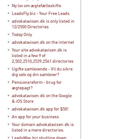
Ny lov om ægtefælleskifte
LeadsFly.biz - Your Free Leads
advokatavisen.dk is only listed in
12/2500 Directories
Today Only
advokatavisen.dk on the internet
Your site advokatavisen.dk is
listed in a few 9 of
2,502,2510,2539,2561 directories
Ugifte samlevende - Vil du sikre
dig selv og din samlever?
Pensionsreform - brug for
ægtepagt?
advokatavisen.dk on the Google
& iOS Store
advokatavisen.dk app for $50!
An app for your business
Your domain advokatavisen.dk is
listed in a mere directories.
LeadsMax.biz shutting down