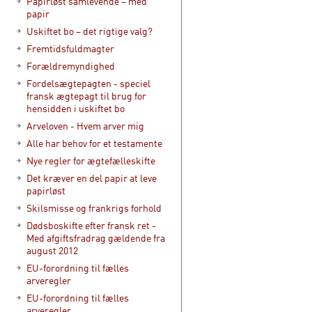
Papirløst samlevende – med
papir
Uskiftet bo – det rigtige valg?
Fremtidsfuldmagter
Forældremyndighed
Fordelsægtepagten - speciel
fransk ægtepagt til brug for
hensidden i uskiftet bo
Arveloven - Hvem arver mig
Alle har behov for et testamente
Nye regler for ægtefælleskifte
Det kræver en del papir at leve
papirløst
Skilsmisse og frankrigs forhold
Dødsboskifte efter fransk ret -
Med afgiftsfradrag gældende fra
august 2012
EU-forordning til fælles
arveregler
EU-forordning til fælles
arveregler