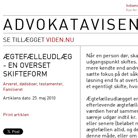
Indsend
Kun for
SE TILLÆGGET
VIDEN.NU
ÆGTEFÆLLEUDLÆG
Når en person dør, s
udgangspunkt skiftes. 
- EN OVERSET
mere kendte end andre.
SKIFTEFORM
sætte fokus på det så
løsning end fx at over
Arveret, dødsboer, testamenter
,
et egentligt skifte, hv
Familieret
Ægtefælleudlægget er e
Artiklens dato: 25. maj 2010
efterlevende ægtefælle 
værdien heraf sammen
Print artiklen
særeje udgør indtil kr.
eller senere (beløbet 
ægtefællen altid, og 
denne måde, eller om 