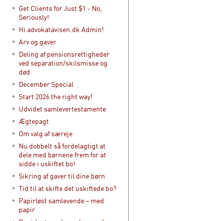
Get Clients for Just $1 - No,
Seriously!
Hi advokatavisen.dk Admin!
Arv og gaver
Deling af pensionsrettigheder
ved separation/skilsmisse og
død
December Special
Start 2026 the right way!
Udvidet samlevertestamente
Ægtepagt
Om valg af særeje
Nu dobbelt så fordelagtigt at
dele med børnene frem for at
sidde i uskiftet bo!
Sikring af gaver til dine børn
Tid til at skifte det uskiftede bo?
Papirløst samlevende – med
papir