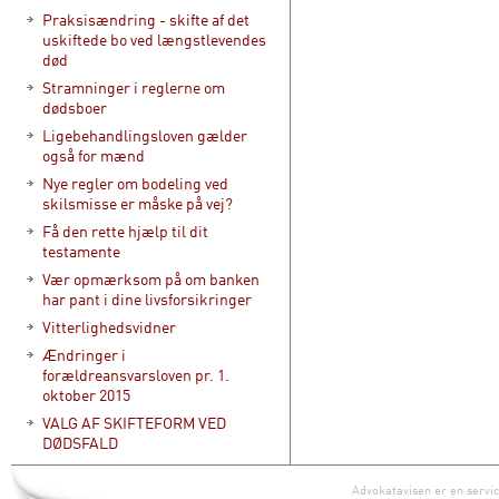
Praksisændring - skifte af det
uskiftede bo ved længstlevendes
død
Stramninger i reglerne om
dødsboer
Ligebehandlingsloven gælder
også for mænd
Nye regler om bodeling ved
skilsmisse er måske på vej?
Få den rette hjælp til dit
testamente
Vær opmærksom på om banken
har pant i dine livsforsikringer
Vitterlighedsvidner
Ændringer i
forældreansvarsloven pr. 1.
oktober 2015
VALG AF SKIFTEFORM VED
DØDSFALD
Advokatavisen er en servic