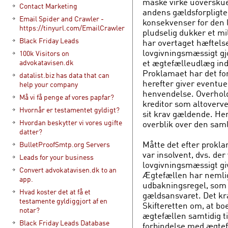
måske virke uoverskuel
Contact Marketing
andens gældsforpligtel
Email Spider and Crawler -
konsekvenser for den 
https://tinyurl.com/EmailCrawler
pludselig dukker et m
Black Friday Leads
har overtaget hæftels
lovgivningsmæssigt gjo
100k Visitors on
et ægtefælleudlæg ind
advokatavisen.dk
Proklamaet har det fo
datalist.biz has data that can
herefter giver eventuell
help your company
henvendelse. Overhold
Må vi få penge af vores papfar?
kreditor som altoverve
Hvornår er testamentet gyldigt?
sit krav gældende. Her
Hvordan beskytter vi vores ugifte
overblik over den sam
datter?
Måtte det efter proklam
BulletProofSmtp.org Servers
var insolvent, dvs. de
Leads for your business
lovgivningsmæssigt gi
Convert advokatavisen.dk to an
Ægtefællen har nemlig
app.
udbakningsregel, som
Hvad koster det at få et
gældsansvaret. Det kræ
testamente gyldiggjort af en
Skifteretten om, at b
notar?
ægtefællen samtidig ti
Black Friday Leads Database
forbindelse med ægt