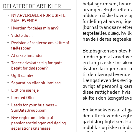
beløbsgrænsen, hvoref
RELATEREDE ARTIKLER
arvinger. Ægtefællens 
afdøde måske havde o
NY ARVEREGLER FOR UGIFTE
fordeling af arven, lig
SAMLEVENDE
(børns) tvangsarv efter
Hvordan fordeles min arv?
ægtefælleudlæg, hvil
Vidste du ...
havde i deres ægteska
Revision af reglerne om skifte af
fællesboer
Beløbsgrænsen blev hæ
At sikre hinanden
ændringen af arveloven
en lang række forsikri
Tager advokater sig for godt
livsforsikringer samt 
betalt for dødsboer?
til den længstlevende
Ugift samliv
Længstlevendes øvrige 
Separation eller skilsmisse
øvrigt af personlig k
Lidt om særeje
disse rettigheder, hvis 
skifte i den længstlev
Limited Offer
Leads for your business -
En konsekvens af at gø
SunDataGroup.com
den efterlevende ægte
Nye regler om deling af
gældsforpligtelser. Ha
pensionsordninger ved død og
indblik - og ikke mind
separationskilsmisse