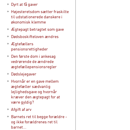
Dyrt at få gaver
Højesteretsdom sætter fraskilte
til udstationerede danskere i
økonomisk klemme
Ægtepagt betragtet som gave
Dødsboskifteloven ændres
Ægtefællers
pensionsrettigheder
Den første dom i ankesag
vedrørende de ændrede
ægtefællepensionsregler
Dødslejegaver
Hvornår er en gave mellem
ægtefæller sædvanlig
lejlighedsgave og hvornår
kræver den ægtepagt for at
være gyldig?
Afgift af arv
Barnets ret til begge forældre -
og ikke forældrenes ret til
barnet...