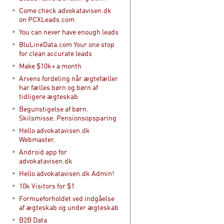
Come check advokatavisen.dk
on PCXLeads.com
You can never have enough leads
BluLineData.com Your one stop
for clean accurate leads
Make $10k+ a month
Arvens fordeling når ægtefæller
har fælles børn og børn af
tidligere ægteskab
Begunstigelse af børn.
Skilsmisse. Pensionsopsparing
Hello advokatavisen.dk
Webmaster.
Android app for
advokatavisen.dk
Hello advokatavisen.dk Admin!
10k Visitors for $1
Formueforholdet ved indgåelse
af ægteskab og under ægteskab
B2B Data