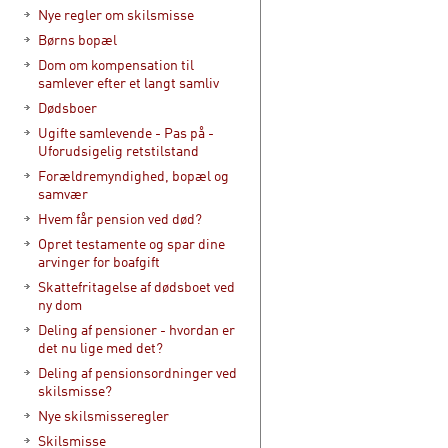
Nye regler om skilsmisse
Børns bopæl
Dom om kompensation til
samlever efter et langt samliv
Dødsboer
Ugifte samlevende - Pas på -
Uforudsigelig retstilstand
Forældremyndighed, bopæl og
samvær
Hvem får pension ved død?
Opret testamente og spar dine
arvinger for boafgift
Skattefritagelse af dødsboet ved
ny dom
Deling af pensioner - hvordan er
det nu lige med det?
Deling af pensionsordninger ved
skilsmisse?
Nye skilsmisseregler
Skilsmisse