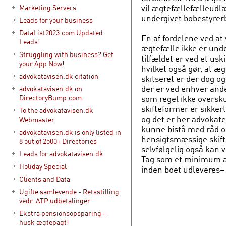
vil ægtefællefælleudlæ
Marketing Servers
undergivet bobestyrer
Leads for your business
DataList2023.com Updated
En af fordelene ved a
Leads!
ægtefælle ikke er und
Struggling with business? Get
tilfældet er ved et uski
your App Now!
hvilket også gør, at æ
advokatavisen.dk citation
skitseret er der dog 
der er ved enhver ande
advokatavisen.dk on
som regel ikke oversk
DirectoryBump.com
skifteformer er sikkert
To the advokatavisen.dk
og det er her advokate
Webmaster.
kunne bistå med råd o
advokatavisen.dk is only listed in
hensigtsmæssige skif
8 out of 2500+ Directories
selvfølgelig også kan
Leads for advokatavisen.dk
Tag som et minimum al
Holiday Special
inden boet udleveres– 
Clients and Data
Ugifte samlevende - Retsstilling
vedr. ATP udbetalinger
Ekstra pensionsopsparing -
husk ægtepagt!