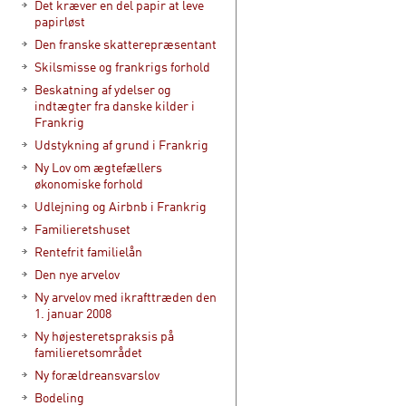
Det kræver en del papir at leve
papirløst
Den franske skatterepræsentant
Skilsmisse og frankrigs forhold
Beskatning af ydelser og
indtægter fra danske kilder i
Frankrig
Udstykning af grund i Frankrig
Ny Lov om ægtefællers
økonomiske forhold
Udlejning og Airbnb i Frankrig
Familieretshuset
Rentefrit familielån
Den nye arvelov
Ny arvelov med ikrafttræden den
1. januar 2008
Ny højesteretspraksis på
familieretsområdet
Ny forældreansvarslov
Bodeling