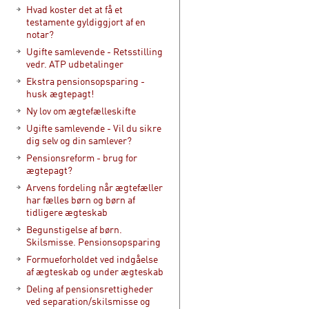
Hvad koster det at få et
testamente gyldiggjort af en
notar?
Ugifte samlevende - Retsstilling
vedr. ATP udbetalinger
Ekstra pensionsopsparing -
husk ægtepagt!
Ny lov om ægtefælleskifte
Ugifte samlevende - Vil du sikre
dig selv og din samlever?
Pensionsreform - brug for
ægtepagt?
Arvens fordeling når ægtefæller
har fælles børn og børn af
tidligere ægteskab
Begunstigelse af børn.
Skilsmisse. Pensionsopsparing
Formueforholdet ved indgåelse
af ægteskab og under ægteskab
Deling af pensionsrettigheder
ved separation/skilsmisse og