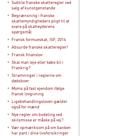
Subtile franske skatteregler ved
salg af kunstgenstande
Begrænsning i franske
skattemyndigheders pligt til at
svare på skatteyderens
spørgsmål
Fransk formueskat, ISF, 2014
Absurde franske skatteregler!
Fransk finanslov
Skal man leje eller købe bil i
Frankrig?
Stramninger i reglerne om
dødsboer
Moms på fast ejendom ifølge
fransk lovgivning
Ligebehandlingsloven gælder
også for mænd
Nye regler om bodeling ved
skilsmisse er måske på vej?
Vær opmærksom på om banken
har pant i dine livsforsikringer