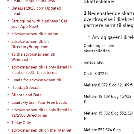
Skatteskalaer
Leads for your business
DataList2023.com Updated
3
Nedenstående skattes
Leads!
overdragelse i direkte
Struggling with business? Get
partnere samt til slægt
your App Now!
advokatavisen.dk citation
Arv og gaver i direk
advokatavisen.dk on
Opdeling af den
DirectoryBump.com
skattepligtige
To the advokatavisen.dk
Webmaster.
nettoandel
advokatavisen.dk is only listed in
8 out of 2500+ Directories
Op til 8.072 €
Leads for advokatavisen.dk
Mellem 8.072 € og 12.109 €
Holiday Special
Clients and Data
Mellem 12.109 € og 15.932
€
LeadsFly.biz - Your Free Leads
advokatavisen.dk is only listed in
Mellem 15.932 € og 552.324
12/2500 Directories
€
Today Only
Mellem 552.324 € og
advokatavisen.dk on the internet