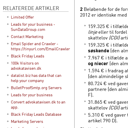
RELATEREDE ARTIKLER
2
Beløbende for de for
2012 er identiske med
Limited Offer
Leads for your business -
159.325 € i tilfæld
SunDataGroup.com
linje
eller til fordel
Contact Marketing
skattelov
(CGI)
arti
Email Spider and Crawler -
159.325 € i tilfæld
https://tinyurl.com/EmailCrawler
søskende
(den al
Black Friday Leads
7.967 € i tilfælde 
og niecer
(den alm
100k Visitors on
advokatavisen.dk
1.594 € i fradrag 
datalist.biz has data that can
(den almindelige s
help your company
80.724 € ved gave
BulletProofSmtp.org Servers
partnere (den almi
F).
Leads for your business
31.865 € ved gaver
Convert advokatavisen.dk to an
skattelov
(CGI)
art
app.
5.310 € ved gaver 
Black Friday Leads Database
artikel 790 D).
Marketing Servers