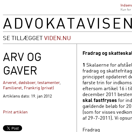
Indsend
Kun for
SE TILLÆGGET
VIDEN.NU
ARV OG
Fradrag og skatteska
1
Skalaerne for afståel
GAVER
fradrag og skattefritag
princippet opdateret 
første trin for indkoms
Arveret, dødsboer, testamenter
,
eftersom artikel 16 i ti
Familieret
,
Frankrig (privat)
december 2011 beste
Artiklens dato: 19. jan 2012
skal fastfryses
for in
gældende beløb for 20
(som for visses vedkom
Print artiklen
af 29-7-2011). Vi op
Fradrag