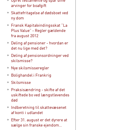
Opret testamente og spar dine
arvinger for boafgift
Skattefritagelse af dødsboet ved
ny dom
Fransk Kapitalvindingsskat ”La
Plus Value” - Regler gældende
fra august 2012
Deling af pensioner - hvordan er
det nu lige med det?
Deling af pensionsordninger ved
skilsmisse?
Nye skilsmisseregler
Bolighandel i Frankrig
Skilsmisse
Praksisændring - skifte af det
uskiftede bo ved længstlevendes
død
Indberetning til skattevæsenet
af konti i udlandet
Efter 31. august er det dyrere at
sælge sin franske ejendom…