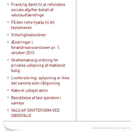
Frankrig dømt til at refundere
sociale afgifter betalt af
valutaudlændinge
Få den rette hjælp til dit
testamente
Vitterlighedsvidner
Ændringer i
forældreansvarsloven pr. 1.
oktober 2015
Skattemæssig ordning for
privates udlejning af møbleret
bolig
Livsforsikring: oplysning er ikke
det samme som rådgivning
Købe et udlejet aktiv
Besiddelse af fast ejendom i
sameje
VALG AF SKIFTEFORM VED
DØDSFALD
Advokatavisen er en servic