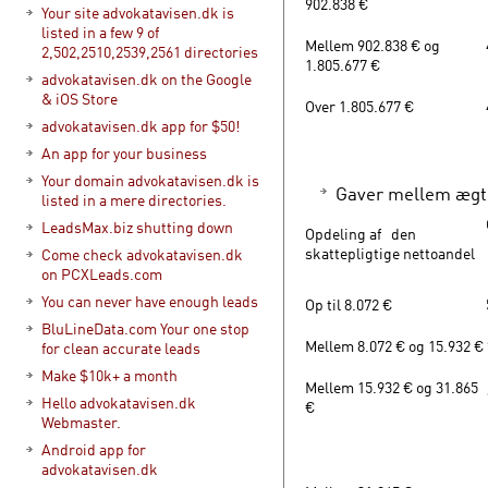
902.838 €
Your site advokatavisen.dk is
listed in a few 9 of
Mellem 902.838 € og
2,502,2510,2539,2561 directories
1.805.677 €
advokatavisen.dk on the Google
& iOS Store
Over 1.805.677 €
advokatavisen.dk app for $50!
An app for your business
Your domain advokatavisen.dk is
Gaver mellem ægte
listed in a mere directories.
LeadsMax.biz shutting down
Opdeling af den
skattepligtige nettoandel
Come check advokatavisen.dk
on PCXLeads.com
You can never have enough leads
Op til 8.072 €
BluLineData.com Your one stop
Mellem 8.072 € og 15.932 €
for clean accurate leads
Make $10k+ a month
Mellem 15.932 € og 31.865
Hello advokatavisen.dk
€
Webmaster.
Android app for
advokatavisen.dk