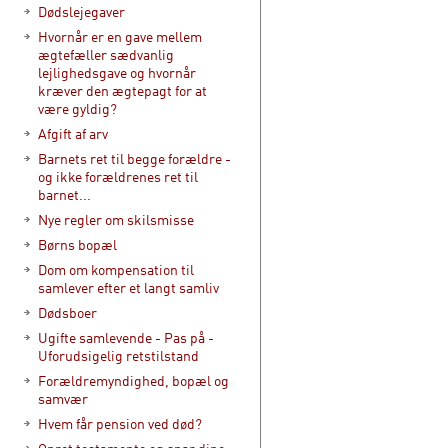
Dødslejegaver
Hvornår er en gave mellem
ægtefæller sædvanlig
lejlighedsgave og hvornår
kræver den ægtepagt for at
være gyldig?
Afgift af arv
Barnets ret til begge forældre -
og ikke forældrenes ret til
barnet...
Nye regler om skilsmisse
Børns bopæl
Dom om kompensation til
samlever efter et langt samliv
Dødsboer
Ugifte samlevende - Pas på -
Uforudsigelig retstilstand
Forældremyndighed, bopæl og
samvær
Hvem får pension ved død?