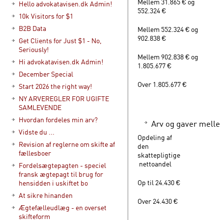
Mellem 31.865 € og
Hello advokatavisen.dk Admin!
552.324 €
10k Visitors for $1
B2B Data
Mellem 552.324 € og
902.838 €
Get Clients for Just $1 - No,
Seriously!
Mellem 902.838 € og
Hi advokatavisen.dk Admin!
1.805.677 €
December Special
Over 1.805.677 €
Start 2026 the right way!
NY ARVEREGLER FOR UGIFTE
SAMLEVENDE
Hvordan fordeles min arv?
Arv og gaver mell
Vidste du ...
Opdeling af
Revision af reglerne om skifte af
den
fællesboer
skattepligtige
nettoandel
Fordelsægtepagten - speciel
fransk ægtepagt til brug for
Op til 24.430 €
hensidden i uskiftet bo
At sikre hinanden
Over 24.430 €
Ægtefælleudlæg - en overset
skifteform