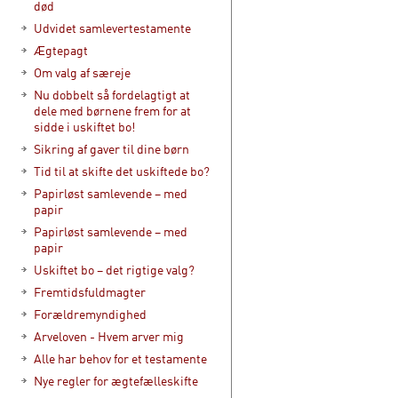
død
Udvidet samlevertestamente
Ægtepagt
Om valg af særeje
Nu dobbelt så fordelagtigt at
dele med børnene frem for at
sidde i uskiftet bo!
Sikring af gaver til dine børn
Tid til at skifte det uskiftede bo?
Papirløst samlevende – med
papir
Papirløst samlevende – med
papir
Uskiftet bo – det rigtige valg?
Fremtidsfuldmagter
Forældremyndighed
Arveloven - Hvem arver mig
Alle har behov for et testamente
Nye regler for ægtefælleskifte