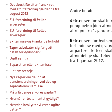
Dødsboskifte efter fransk ret -
Med afgiftsfradrag gældende fra
Andre beløb
august 2012
EU-forordning til fælles
4
Grænsen for skattefri
arveregler
pengebeløb (den almin
at regne fra 1. januar 
EU-forordning til fælles
arveregler
5
Grænsen, for hvilken d
Skilsmisse og Frankrigs forhold
forbindelse med gratis
Tager advokater sig for godt
anparter i driftsselska
betalt for dødsboer?
almindelige skattelov
Ugift samliv
fra 1. januar 2012.
Separation eller skilsmisse
Lidt om særeje
Nye regler om deling af
pensionsordninger ved død og
separationskilsmisse
Må vi få penge af vores papfar?
Hvornår er testamentet gyldigt?
Hvordan beskytter vi vores ugifte
datter?