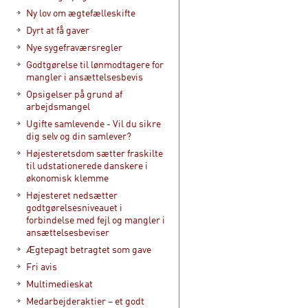
Ny lov om ægtefælleskifte
Dyrt at få gaver
Nye sygefraværsregler
Godtgørelse til lønmodtagere for
mangler i ansættelsesbevis
Opsigelser på grund af
arbejdsmangel
Ugifte samlevende - Vil du sikre
dig selv og din samlever?
Højesteretsdom sætter fraskilte
til udstationerede danskere i
økonomisk klemme
Højesteret nedsætter
godtgørelsesniveauet i
forbindelse med fejl og mangler i
ansættelsesbeviser
Ægtepagt betragtet som gave
Fri avis
Multimedieskat
Medarbejderaktier – et godt