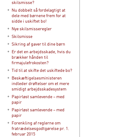
skilsmisse?
Nu dobbelt så fordelagtigt at
dele med børnene frem for at
sidde i uskiftet bo!
Nye skilsmisseregler
Skilsmisse
Sikring af gaver til dine børn
Er det en arbejdsskade, hvis du
brækker hånden til
firmajulefrokosten?
Tid til at skifte det uskiftede bo?
Beskæftigelsesministeren
indleder drøftelser om et mere
smidigt arbejdsskadesystem
Papirløst samlevende – med
papir
Papirløst samlevende – med
papir
Forenkling af reglerne om
fratrædelsesgodtgørelse pr. 1.
februar 2015