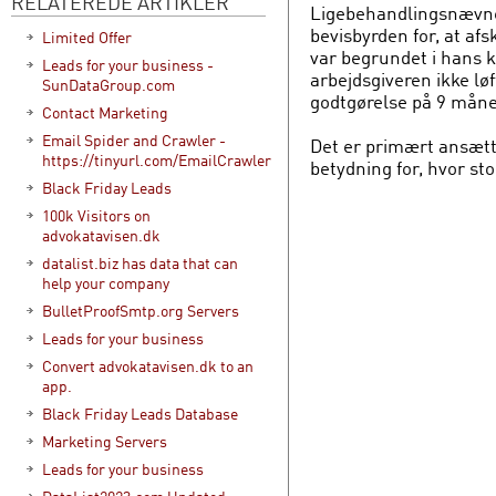
RELATEREDE ARTIKLER
Ligebehandlingsnævnet
bevisbyrden for, at af
Limited Offer
var begrundet i hans 
Leads for your business -
arbejdsgiveren ikke lø
SunDataGroup.com
godtgørelse på 9 måne
Contact Marketing
Email Spider and Crawler -
Det er primært ansætt
https://tinyurl.com/EmailCrawler
betydning for, hvor st
Black Friday Leads
100k Visitors on
advokatavisen.dk
datalist.biz has data that can
help your company
BulletProofSmtp.org Servers
Leads for your business
Convert advokatavisen.dk to an
app.
Black Friday Leads Database
Marketing Servers
Leads for your business