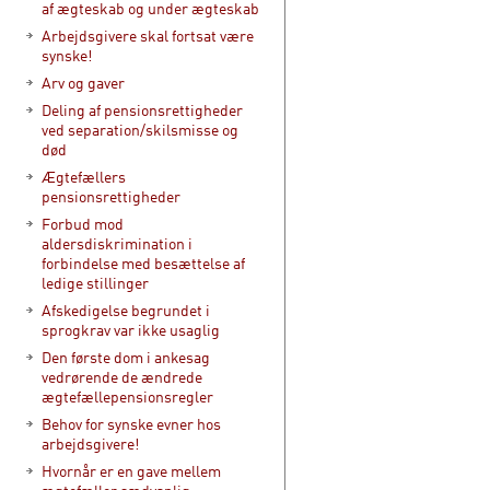
af ægteskab og under ægteskab
Arbejdsgivere skal fortsat være
synske!
Arv og gaver
Deling af pensionsrettigheder
ved separation/skilsmisse og
død
Ægtefællers
pensionsrettigheder
Forbud mod
aldersdiskrimination i
forbindelse med besættelse af
ledige stillinger
Afskedigelse begrundet i
sprogkrav var ikke usaglig
Den første dom i ankesag
vedrørende de ændrede
ægtefællepensionsregler
Behov for synske evner hos
arbejdsgivere!
Hvornår er en gave mellem