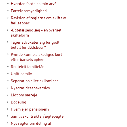
Hvordan fordeles min arv?
Forældremyndighed
Revision af reglerne om skifte af
fællesboer
Ægtefælleudlæg - en overset
skifteform
Tager advokater sig for godt
betalt for dødsboer?
Kvinde kunne afskediges kort
efter barsels ophør
Rentefrit familielån
Ugift samliv
Separation eller skilsmisse
Ny forældreansvarslov
Lidt om særeje
Bodeling
Hvem ejer pensionen?
Samlivskontrakter/ægtepagter
Nye regler om deling af