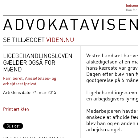
Indsend
Kun for
SE TILLÆGGET
VIDEN.NU
LIGEBEHANDLINGSLOVEN
Vestre Landsret har v
afskedigelsen af en m
GÆLDER OGSÅ FOR
hans kæreste var gravi
MÆND
Dagen efter blev han f
Familieret
,
Ansættelses- og
godtgørelse på 6 måne
arbejdsret (privat)
Ligebehandlingsnævnet
Artiklens dato: 24. mar 2015
en arbejdsgivers fyrin
Print artiklen
Medarbejderen havde fo
ønskede at afholde fæ
blev han og en anden 
arbejdsmangel.