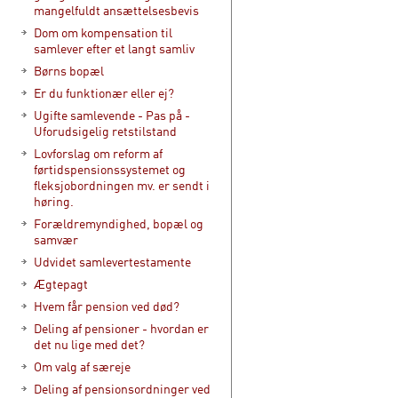
mangelfuldt ansættelsesbevis
Dom om kompensation til
samlever efter et langt samliv
Børns bopæl
Er du funktionær eller ej?
Ugifte samlevende - Pas på -
Uforudsigelig retstilstand
Lovforslag om reform af
førtidspensionssystemet og
fleksjobordningen mv. er sendt i
høring.
Forældremyndighed, bopæl og
samvær
Udvidet samlevertestamente
Ægtepagt
Hvem får pension ved død?
Deling af pensioner - hvordan er
det nu lige med det?
Om valg af særeje
Deling af pensionsordninger ved