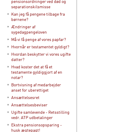
pensionsordninger ved død og
separationskilsmisse
Kan jeg få pengene tilbage fra
børnene?
Ændringer af
sygedagpengeloven
Må vi få penge af vores papfar?
Hvornår er testamentet gyldigt?
Hvordan beskytter vi vores ugifte
datter?
Hvad koster det at få et
testamente gyldiggjort af en
notar?
Bortvisning af medarbejder
anset for uberettiget
Ansættelsesret
Ansættelsesbeviser
Ugifte samlevende - Retsstilling
vedr. ATP udbetalinger
Ekstra pensionsopsparing -
husk ægtepagt!