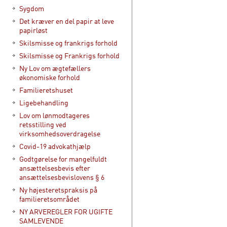
Sygdom
Det kræver en del papir at leve
papirløst
Skilsmisse og frankrigs forhold
Skilsmisse og Frankrigs forhold
Ny Lov om ægtefællers
økonomiske forhold
Familieretshuset
Ligebehandling
Lov om lønmodtageres
retsstilling ved
virksomhedsoverdragelse
Covid-19 advokathjælp
Godtgørelse for mangelfuldt
ansættelsesbevis efter
ansættelsesbevislovens § 6
Ny højesteretspraksis på
familieretsområdet
NY ARVEREGLER FOR UGIFTE
SAMLEVENDE