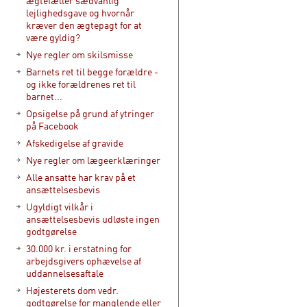
ægtefæller sædvanlig
lejlighedsgave og hvornår
kræver den ægtepagt for at
være gyldig?
Nye regler om skilsmisse
Barnets ret til begge forældre -
og ikke forældrenes ret til
barnet...
Opsigelse på grund af ytringer
på Facebook
Afskedigelse af gravide
Nye regler om lægeerklæringer
Alle ansatte har krav på et
ansættelsesbevis
Ugyldigt vilkår i
ansættelsesbevis udløste ingen
godtgørelse
30.000 kr. i erstatning for
arbejdsgivers ophævelse af
uddannelsesaftale
Højesterets dom vedr.
godtgørelse for manglende eller