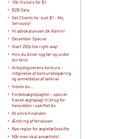
10k Visitors for $1
B2B Data
Get Clients for Just $1 - No,
Seriously!
Hi advokatavisen.dk Admin!
December Special
Start 2026 the right way!
Hvis du bliver syg før og under
din ferie
Arbejdsgiverens konkurs -
indgivelse af konkursbegæring
og anmeldelse af lønkrav
Vidste du ...
Fordelsægtepagten - speciel
fransk ægtepagt til brug for
hensidden i uskiftet bo
At sikre hinanden
Ændring af ferieloven
Nye regler for ægtefælleskifte
Når man skal ansætte(s)