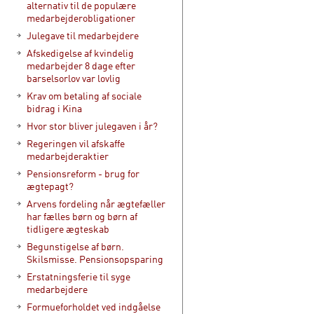
alternativ til de populære
medarbejderobligationer
Julegave til medarbejdere
Afskedigelse af kvindelig
medarbejder 8 dage efter
barselsorlov var lovlig
Krav om betaling af sociale
bidrag i Kina
Hvor stor bliver julegaven i år?
Regeringen vil afskaffe
medarbejderaktier
Pensionsreform - brug for
ægtepagt?
Arvens fordeling når ægtefæller
har fælles børn og børn af
tidligere ægteskab
Begunstigelse af børn.
Skilsmisse. Pensionsopsparing
Erstatningsferie til syge
medarbejdere
Formueforholdet ved indgåelse