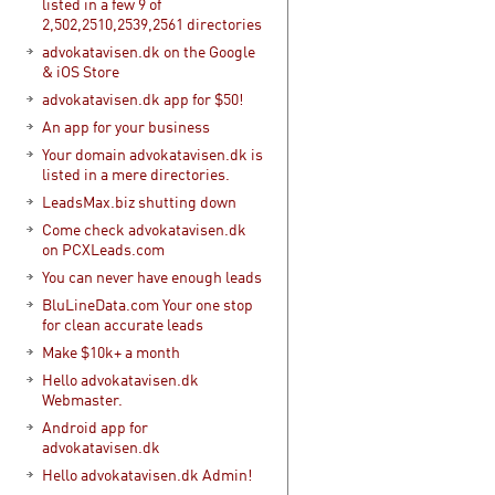
listed in a few 9 of
2,502,2510,2539,2561 directories
advokatavisen.dk on the Google
& iOS Store
advokatavisen.dk app for $50!
An app for your business
Your domain advokatavisen.dk is
listed in a mere directories.
LeadsMax.biz shutting down
Come check advokatavisen.dk
on PCXLeads.com
You can never have enough leads
BluLineData.com Your one stop
for clean accurate leads
Make $10k+ a month
Hello advokatavisen.dk
Webmaster.
Android app for
advokatavisen.dk
Hello advokatavisen.dk Admin!