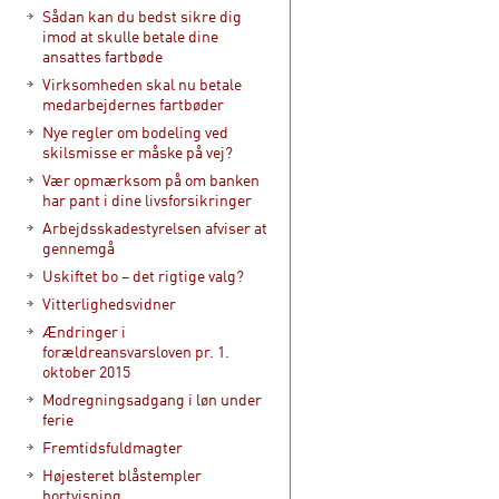
Sådan kan du bedst sikre dig
imod at skulle betale dine
ansattes fartbøde
Virksomheden skal nu betale
medarbejdernes fartbøder
Nye regler om bodeling ved
skilsmisse er måske på vej?
Vær opmærksom på om banken
har pant i dine livsforsikringer
Arbejdsskadestyrelsen afviser at
gennemgå
Uskiftet bo – det rigtige valg?
Vitterlighedsvidner
Ændringer i
forældreansvarsloven pr. 1.
oktober 2015
Modregningsadgang i løn under
ferie
Fremtidsfuldmagter
Højesteret blåstempler
bortvisning.