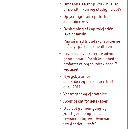
Omdannelse af ApS til A/S eller
omvendt – kan jeg stadig nå det?
Oplysninger om ejerforhold i
selskaber m.v.
Beskatning af kapitalejerlån
(aktionærlån)
Pas på med tilbudskonsortierne
– få styr på konsortieaftalen.
Lovforslag vedrørende udvidet
gennemgang for virksomheder
omfattet af regnskabsklasse B
vedtaget
Nye gebyrer for
selskabsregistreringer fra 1.
april 2011
Vedtægter og ejeraftaler
Acontoskat for selskaber
Udvidet gennemgang og
yderligere lempelse af
revisionspligten – hvornår
træder det i kraft?