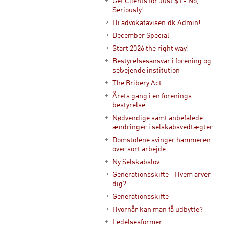
Get Clients for Just $1 - No,
Seriously!
Hi advokatavisen.dk Admin!
December Special
Start 2026 the right way!
Bestyrelsesansvar i forening og
selvejende institution
The Bribery Act
Årets gang i en forenings
bestyrelse
Nødvendige samt anbefalede
ændringer i selskabsvedtægter
Domstolene svinger hammeren
over sort arbejde
Ny Selskabslov
Generationsskifte - Hvem arver
dig?
Generationsskifte
Hvornår kan man få udbytte?
Ledelsesformer