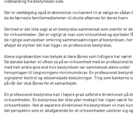
indblanding fra bestyrelsen side.
Der er selvfølgelig også et økonomisk incitament til at vælge en sådan 
da de færreste familiemedlemmer vil skulle aflønnes for deres hverv.
Dermed er det ikke sagt at en bestyrelse sammensat som ovenfor er de
for virksomheden. Det er vigtigt at man som virksomhed og ejerleder få
de rigtige overvejelser omkring sammensætningen af bestyrelsen, her
afvejet de styrker der kan ligge i en professionel bestyrelse,
Alene signalværdien kan betyde at døre åbnes som tidligere har været
De danske banker vil oftest se på en virksomhed med en professionel b
med helt andre øjne end hvis bestyrelsen var sammensat alene under
hensyntagen til lovgivningens minimumskrav. En professionel bestyre
signalerer kontrol og velovervejede beslutninger. Ting som bankerne s
på når der skal åbnes for et samarbejde.
En professionel bestyrelse kan i højere grad udfordre direktionen på dr
virksomheden. En bestyrelse der ikke yder modspil har ingen værdi fo
virksomheden. Ved at separere direktionen fra bestyrelsen vil man ku
det perspektiv som er altafgørende for at virksomheden udvikler sig o