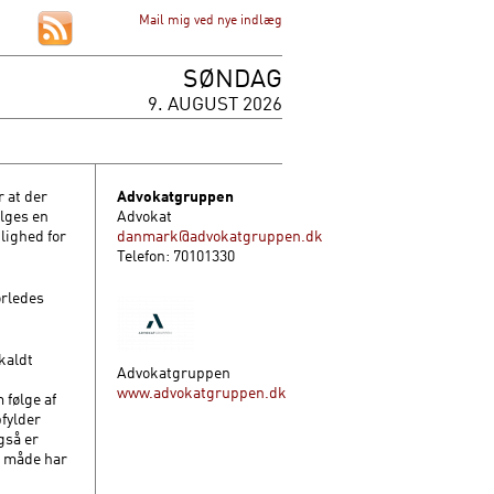
Mail mig ved nye indlæg
SØNDAG
9. AUGUST 2026
 at der
Advokatgruppen
ælges en
Advokat
lighed for
danmark@advokatgruppen.dk
Telefon: 70101330
orledes
kaldt
Advokatgruppen
www.advokatgruppen.dk
 følge af
pfylder
gså er
n måde har