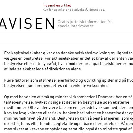
Indsend en artikel
Kun for advokater og advokatfuldmægtige.
Gratis juridisk information fra
specialistadvokater
For kapitalselskaber giver den danske selskabslovgivning mulighed for
vælges en bestyrelse. For aktieselskaber er det et krav at der enten v
bestyrelse eller et tilsynsråd, hvorimod der for anpartsselskaber er mu
at lade selskabet lede af direktionen alene.
Flere faktorer som størrelse, ejerforhold og udvikling spiller ind på hv
bestyrelsen bør sammensættes i den enkelte virksomhed.
Op mod halvdelen af små og mindre virksomheder i Danmark har en så
tantebestyrelse, hvilket vil sige at det er en bestyrelse uden eksterne
medlemmer. Ofte vil der være tale om en ejerledet virksomhed, der som
krav fra lovgivningen eller f.eks. banken har indsat en bestyrelse der o
minimumskravet på 3 mand. Bestyrelsen kan så bestå af ejeren, som o
direktør, hans eller hendes ægtefælle og et barn eller forældre. På de
man sikret at kravene er opfyldt og samtidig også den mindste grad af