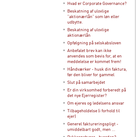
Hvad er Corporate Governance?
Beskatning af ulovlige
”aktionærlån” som løn eller
udbytte.
Beskatning af ulovlige
aktionærlån
Opfølgning på selskabsloven
Anbefalet brev kan ikke
anvendes som bevis for, at en
meddelelse er kommet frem!
Håndværker - husk din faktura,
før den bliver for gammel
Slut på samarbejdet
Er din virksomhed forberedt på
det nye Ejerregister?
Om ejeres og ledelsens ansvar
Tilbageholdelse (i forhold til
ejer)
Generel faktureringspligt -
umiddelbart godt, men ...
Rykkergebyrer - hvordan?