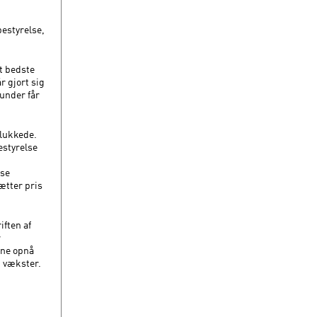
bestyrelse,
t bedste
r gjort sig
under får
 lukkede.
estyrelse
lse
ætter pris
iften af
r
nne opnå
g vækster.