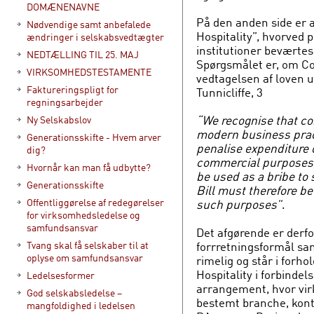
DOMÆNENAVNE
På den anden side er a
Nødvendige samt anbefalede
Hospitality”, hvorved p
ændringer i selskabsvedtægter
institutioner beværtes
NEDTÆLLING TIL 25. MAJ
Spørgsmålet er, om Cor
VIRKSOMHEDSTESTAMENTE
vedtagelsen af loven u
Faktureringspligt for
Tunnicliffe, 3
regningsarbejder
“We recognise that cor
Ny Selskabslov
modern business prac
Generationsskifte - Hvem arver
penalise expenditure o
dig?
commercial purposes. 
Hvornår kan man få udbytte?
be used as a bribe to
Generationsskifte
Bill must therefore be
Offentliggørelse af redegørelser
such purposes”
.
for virksomhedsledelse og
samfundsansvar
Det afgørende er derfor
forrretningsformål sa
Tvang skal få selskaber til at
oplyse om samfundsansvar
rimelig og står i forho
Hospitality i forbinde
Ledelsesformer
arrangement, hvor vir
God selskabsledelse –
bestemt branche, kont
mangfoldighed i ledelsen