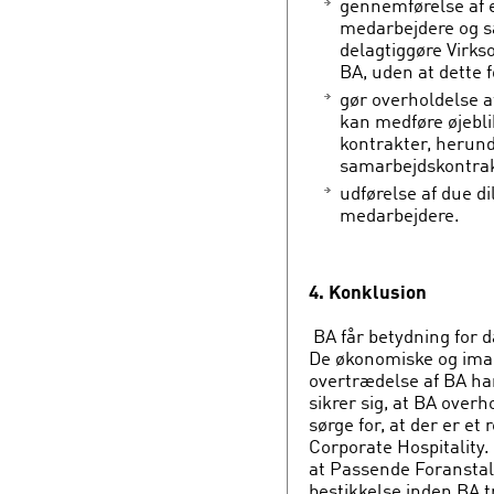
gennemførelse af e
medarbejdere og s
delagtiggøre Virks
BA, uden at dette 
gør overholdelse a
kan medføre øjebl
kontrakter, herun
samarbejdskontrak
udførelse af due d
medarbejdere.
4. Konklusion
BA får betydning for 
De økonomiske og im
overtrædelse af BA ha
sikrer sig, at BA over
sørge for, at der er et
Corporate Hospitality.
at Passende Foranstalt
bestikkelse inden BA t