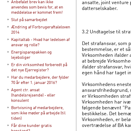
ansatte, joint ventur
Anbefalet brev kan ikke
anvendes som bevis for, at en
datterselskaber.
meddelelse er kommet frem!
Slut på samarbejdet
Ændring af Forbrugeraftaleloven
3.2 Undtagelse til str
2014
Kapitaltab - Hvad har ledelsen af
Det strafansvar, som 
ansvar og rolle?
bestemmelse, er et såk
Energisparepakken og
Virksomheden ifalder an
lejeboliger
at bebrejde Virksomhe
Er din virksomhed forberedt på
ifalder strafansvar, h
det nye Ejerregister?
egen hånd har taget ini
Har du medarbejdere, der fylder
70 år efter 1. januar 2016?
Virksomhedens eneste 
ansvarsfrihedsgrund, 
Agent ctr. ansat
(handelsrejsende) - eller
er Virksomheden straf
konsulent
Virksomheden har ivær
følgende benævnt ”Pass
Bortvisning af medarbejdere,
bestikkelse. Det bemær
som ikke møder på arbejde (til
tiden)
Virksomheden, er bel
overtrædelse af BA ka
Får dine kunder gratis
henstand?