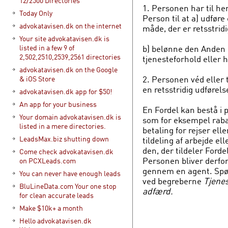
12/2500 Directories
1. Personen har til he
Today Only
Person til at a) udføre
advokatavisen.dk on the internet
måde, der er retsstridi
Your site advokatavisen.dk is
b) belønne den Anden 
listed in a few 9 of
2,502,2510,2539,2561 directories
tjenesteforhold eller h
advokatavisen.dk on the Google
2. Personen véd eller 
& iOS Store
en retsstridig udførels
advokatavisen.dk app for $50!
An app for your business
En Fordel kan bestå i 
Your domain advokatavisen.dk is
som for eksempel rabat
listed in a mere directories.
betaling for rejser ell
LeadsMax.biz shutting down
tildeling af arbejde e
den, der tildeler Ford
Come check advokatavisen.dk
Personen bliver derfor 
on PCXLeads.com
gennem en agent. Spør
You can never have enough leads
ved begreberne
Tjenes
BluLineData.com Your one stop
adfærd.
for clean accurate leads
Make $10k+ a month
Hello advokatavisen.dk