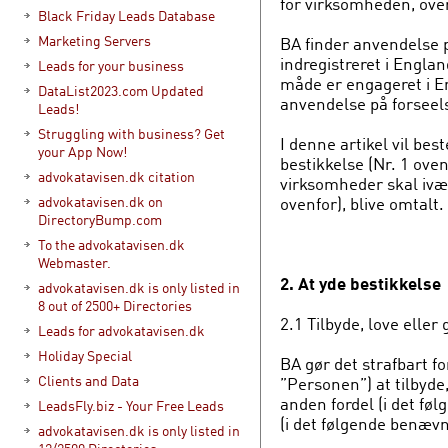
for virksomheden, ove
Black Friday Leads Database
Marketing Servers
BA finder anvendelse p
indregistreret i Engl
Leads for your business
måde er engageret i 
DataList2023.com Updated
anvendelse på forseels
Leads!
Struggling with business? Get
I denne artikel vil be
your App Now!
bestikkelse (Nr. 1 ove
advokatavisen.dk citation
virksomheder skal ivær
ovenfor), blive omtalt.
advokatavisen.dk on
DirectoryBump.com
To the advokatavisen.dk
Webmaster.
2. At yde bestikkelse
advokatavisen.dk is only listed in
8 out of 2500+ Directories
2.1 Tilbyde, love eller 
Leads for advokatavisen.dk
Holiday Special
BA gør det strafbart f
Clients and Data
”Personen”) at tilbyde, 
anden fordel (i det fø
LeadsFly.biz - Your Free Leads
(i det følgende benævn
advokatavisen.dk is only listed in