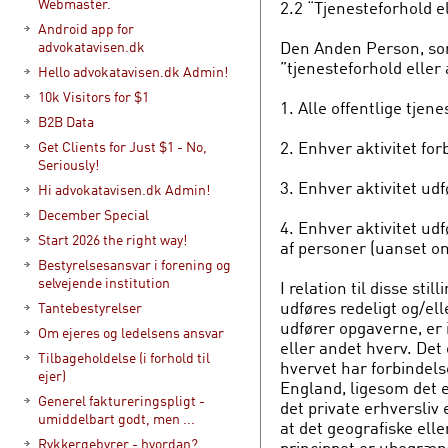
Webmaster.
2.2 “Tjenesteforhold 
Android app for
Den Anden Person, som
advokatavisen.dk
”tjenesteforhold eller
Hello advokatavisen.dk Admin!
10k Visitors for $1
1. Alle offentlige tjen
B2B Data
2. Enhver aktivitet fo
Get Clients for Just $1 - No,
Seriously!
3. Enhver aktivitet ud
Hi advokatavisen.dk Admin!
December Special
4. Enhver aktivitet ud
Start 2026 the right way!
af personer (uanset om
Bestyrelsesansvar i forening og
selvejende institution
I relation til disse sti
udføres redeligt og/el
Tantebestyrelser
udfører opgaverne, er i 
Om ejeres og ledelsens ansvar
eller andet hverv. Det
Tilbageholdelse (i forhold til
hvervet har forbindel
ejer)
England, ligesom det 
Generel faktureringspligt -
det private erhversliv 
umiddelbart godt, men ...
at det geografiske ell
Rykkergebyrer - hvordan?
princippet er ubegræn