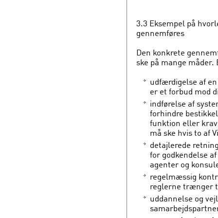
3.3 Eksempel på hvorl
gennemføres
Den konkrete gennemf
ske på mange måder. 
udfærdigelse af en
er et forbud mod di
indførelse af syst
forhindre bestikkel
funktion eller kra
må ske hvis to af 
detajlerede retning
for godkendelse a
agenter og konsul
regelmæssig kontr
reglerne trænger ti
uddannelse og vej
samarbejdspartner