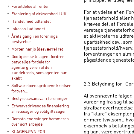
Forældelse af renter
For at ydelse af en Fo
Etablering af virksomhed i UK
tjenesteforhold eller 
Handel med udlandet
kræves det, at Fordele
Inkasso i udlandet
varetage tjenesteforhol
at aktiviteterne udføre
Årets gang i en forenings
upartiskhed osv., som
bestyrelse
tjenesteforhold/hverv.
Morten har jo (desværre) ret
forventninger en almin
Godtgørelse til agent fordrer
pågældende tjenestefo
betydelige fordele for
agenturgiveren af den
kundekreds, som agenten har
skabt
2.3 Betydning for “Cor
Softwarelicensgribbene kredser
foroven...
Af ovennævnte følger, a
Bestyrelsesansvar i foreninger
vurdering fra sag til sa
Erhvervsdrivendes finansiering
strafbar overtrædelse 
af retssager og voldgiftssager
fra ”klare” eksempler p
Domstolene svinger hammeren
er mere tvivlsomt, hvo
over sort arbejde
eksempelvis betalinger 
og lign. være overtræd
KLAGENÆVN FOR