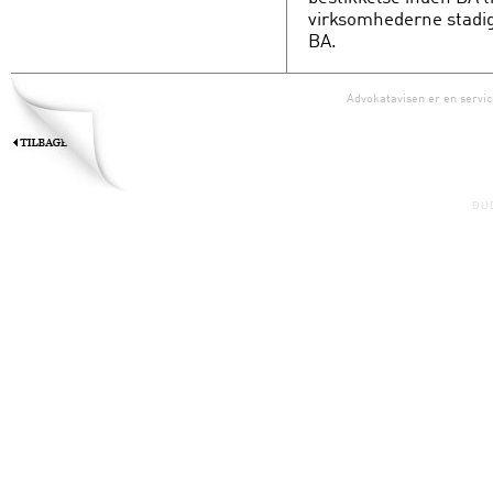
virksomhederne stadig 
BA.
Advokatavisen er en servic
DU