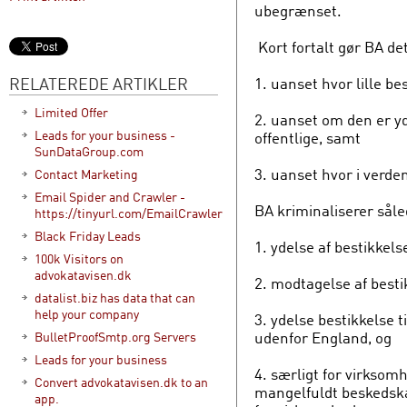
ubegrænset.
Kort fortalt gør BA de
RELATEREDE ARTIKLER
1. uanset hvor lille be
Limited Offer
2. uanset om den er yd
Leads for your business -
offentlige, samt
SunDataGroup.com
3. uanset hvor i verde
Contact Marketing
Email Spider and Crawler -
BA kriminaliserer såle
https://tinyurl.com/EmailCrawler
Black Friday Leads
1. ydelse af bestikkels
100k Visitors on
advokatavisen.dk
2. modtagelse af besti
datalist.biz has data that can
help your company
3. ydelse bestikkelse 
udenfor England, og
BulletProofSmtp.org Servers
Leads for your business
4. særligt for virkso
Convert advokatavisen.dk to an
mangelfuldt beskedskab
app.