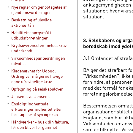
anklagemyndigheden re
Nye regler om genoptagelse af
situationer, hvor vikr
ejendomsvurderinger
situation.
Beskatning af ulovlige
aktionærlån
Habilitetsspørgsmål i
udbudsforretninger
3. Selskabers og org
Krydsoverensstemmelseskrav
beredskab imod ydels
underkendt
3.1 Omfanget af strafa
Virksomhedspanteordningen
udvides
BA gør det strafbart f
Klagenævnet for Udbud:
”Virksomheden”) ikke a
Ordregiver må gerne fravige
forhindre, at persone
egne ufravigelige krav
med det formål for ek
Opfølgning på selskabsloven
forretningsforbindelse
Jensen's vs. Jensens
Ensidigt indhentede
Bestemmelsen omfatte
erklæringer indhentet efter
organisationer stiftet
foretagelse af syn og skøn
England, som har akti
Håndværker - husk din faktura,
Virksomheden er ansva
før den bliver for gammel
som er tilknyttet Vir