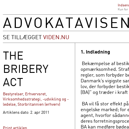
Indsend
Kun for
SE TILLÆGGET
VIDEN.NU
THE
1. Indledning
Bekæmpelse af bestikke
BRIBERY
opmærksomhed. Straff
regler, som forbyder be
ACT
Danmark’s vigigste sa
lov, der forbyder best
(BA)” og træder i kraft
Bestyrelser
,
Erhvervsret
,
Virksomhedsstrategi, -udvikling og -
BA vil få stor effekt 
ledelse
,
Storbritannien (erhverv)
engelske marked; for 
Artiklens dato: 2. apr 2011
agent, hvorfor sådanne 
deres forretningsproce
BA kan medføre bødean
Print artiklen