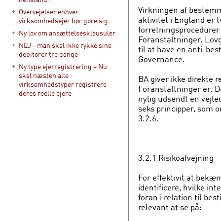
Virkningen af bestemm
Overvejelser enhver
aktivitet i England er
virksomhedsejer bør gøre sig
forretningsprocedurer 
Ny lov om ansættelsesklausuler
Foranstaltninger. Lov
NEJ - man skal ikke rykke sine
til at have en anti-bes
debitorer tre gange
Governance.
Ny type ejerregistrering – Nu
skal næsten alle
BA giver ikke direkte 
virksomhedstyper registrere
Foranstaltninger er. D
deres reelle ejere
nylig udsendt en vejle
seks principper, som o
3.2.6.
3.2.1 Risikoafvejning
For effektivit at bek
identificere, hvilke in
foran i relation til best
relevant at se på: