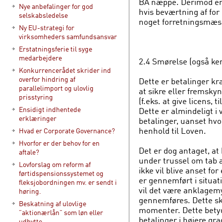
BA næppe. Derimod er 
Nye anbefalinger for god
hvis beværtning af for
selskabsledelse
noget forretningsmæssi
Ny EU-strategi for
virksomheders samfundsansvar
Erstatningsferie til syge
medarbejdere
2.4 Smørelse (også ken
Konkurrencerådet skrider ind
overfor hindring af
Dette er betalinger k
parallelimport og ulovlig
at sikre eller fremsky
prisstyring
(f.eks. at give licens, 
Ensidigt indhentede
Dette er almindeligt i
erklæringer
betalinger, uanset hvo
henhold til Loven.
Hvad er Corporate Governance?
Hvorfor er der behov for en
Det er dog antaget, at
aftale?
under trussel om tab af
Lovforslag om reform af
ikke vil blive anset fo
førtidspensionssystemet og
er gennemført i situat
fleksjobordningen mv. er sendt i
vil det være anklagem
høring.
gennemføres. Dette sk
Beskatning af ulovlige
momenter. Dette betyde
”aktionærlån” som løn eller
betalinger i højere gra
udbytte.