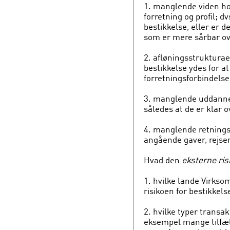
1. manglende viden h
forretning og profil; d
bestikkelse, eller er 
som er mere sårbar ov
2. afløningsstrukturaen
bestikkelse ydes for a
forretningsforbindelse
3. manglende uddanne
således at de er klar 
4. manglende retnings
angående gaver, rejser
Hvad den
eksterne ris
1. hvilke lande Virkso
risikoen for bestikkels
2. hvilke typer transa
eksempel mange tilfæld