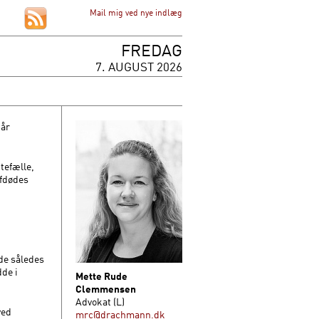
Mail mig ved nye indlæg
FREDAG
7. AUGUST 2026
når
tefælle,
afdødes
de således
dde i
Mette Rude
Clemmensen
Advokat (L)
ved
mrc@drachmann.dk