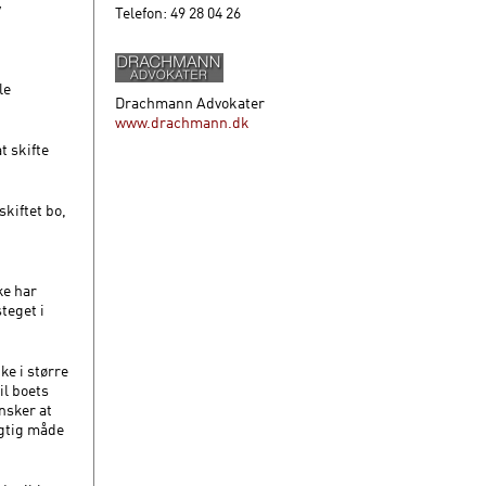
v
Telefon: 49 28 04 26
le
Drachmann Advokater
www.drachmann.dk
t skifte
skiftet bo,
ke har
steget i
ke i større
il boets
nsker at
agtig måde