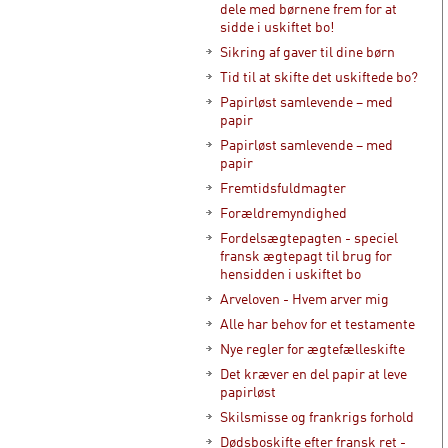
dele med børnene frem for at
sidde i uskiftet bo!
Sikring af gaver til dine børn
Tid til at skifte det uskiftede bo?
Papirløst samlevende – med
papir
Papirløst samlevende – med
papir
Fremtidsfuldmagter
Forældremyndighed
Fordelsægtepagten - speciel
fransk ægtepagt til brug for
hensidden i uskiftet bo
Arveloven - Hvem arver mig
Alle har behov for et testamente
Nye regler for ægtefælleskifte
Det kræver en del papir at leve
papirløst
Skilsmisse og frankrigs forhold
Dødsboskifte efter fransk ret -