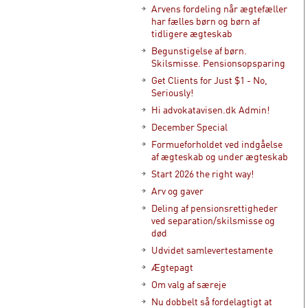
Arvens fordeling når ægtefæller
har fælles børn og børn af
tidligere ægteskab
Begunstigelse af børn.
Skilsmisse. Pensionsopsparing
Get Clients for Just $1 - No,
Seriously!
Hi advokatavisen.dk Admin!
December Special
Formueforholdet ved indgåelse
af ægteskab og under ægteskab
Start 2026 the right way!
Arv og gaver
Deling af pensionsrettigheder
ved separation/skilsmisse og
død
Udvidet samlevertestamente
Ægtepagt
Om valg af særeje
Nu dobbelt så fordelagtigt at