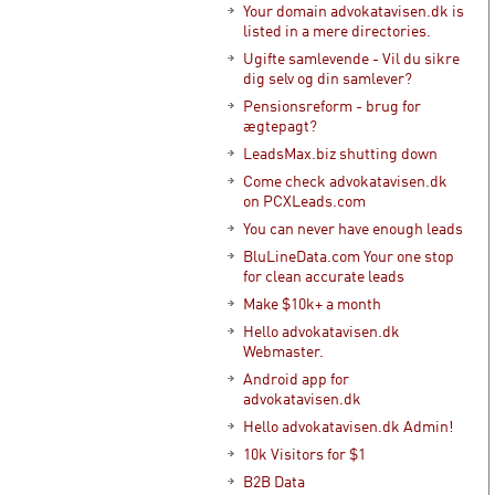
Your domain advokatavisen.dk is
listed in a mere directories.
Ugifte samlevende - Vil du sikre
dig selv og din samlever?
Pensionsreform - brug for
ægtepagt?
LeadsMax.biz shutting down
Come check advokatavisen.dk
on PCXLeads.com
You can never have enough leads
BluLineData.com Your one stop
for clean accurate leads
Make $10k+ a month
Hello advokatavisen.dk
Webmaster.
Android app for
advokatavisen.dk
Hello advokatavisen.dk Admin!
10k Visitors for $1
B2B Data