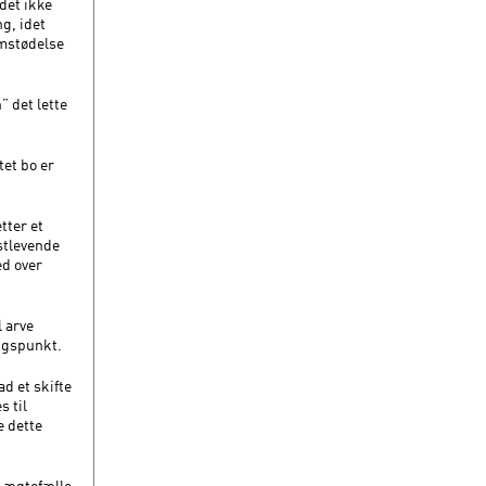
det ikke
ng, idet
omstødelse
 det lette
tet bo er
tter et
stlevende
ed over
 arve
angspunkt.
ad et skifte
s til
e dette
e ægtefælle