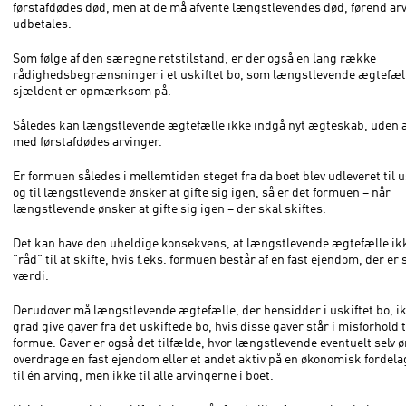
førstafdødes død, men at de må afvente længstlevendes død, førend ar
udbetales.
Som følge af den særegne retstilstand, er der også en lang række
rådighedsbegrænsninger i et uskiftet bo, som længstlevende ægtefæl
sjældent er opmærksom på.
Således kan længstlevende ægtefælle ikke indgå nyt ægteskab, uden a
med førstafdødes arvinger.
Er formuen således i mellemtiden steget fra da boet blev udleveret til u
og til længstlevende ønsker at gifte sig igen, så er det formuen – når
længstlevende ønsker at gifte sig igen – der skal skiftes.
Det kan have den uheldige konsekvens, at længstlevende ægtefælle ik
”råd” til at skifte, hvis f.eks. formuen består af en fast ejendom, der er 
værdi.
Derudover må længstlevende ægtefælle, der hensidder i uskiftet bo, ik
grad give gaver fra det uskiftede bo, hvis disse gaver står i misforhold t
formue. Gaver er også det tilfælde, hvor længstlevende eventuelt selv ø
overdrage en fast ejendom eller et andet aktiv på en økonomisk fordel
til én arving, men ikke til alle arvingerne i boet.