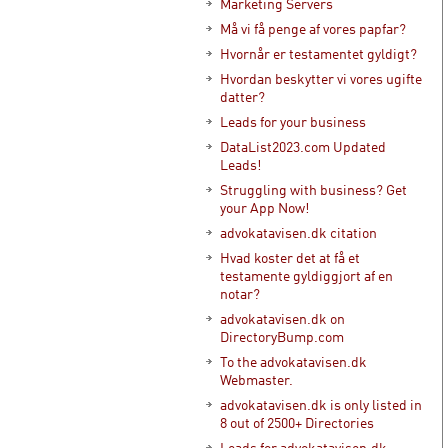
Marketing Servers
Må vi få penge af vores papfar?
Hvornår er testamentet gyldigt?
Hvordan beskytter vi vores ugifte
datter?
Leads for your business
DataList2023.com Updated
Leads!
Struggling with business? Get
your App Now!
advokatavisen.dk citation
Hvad koster det at få et
testamente gyldiggjort af en
notar?
advokatavisen.dk on
DirectoryBump.com
To the advokatavisen.dk
Webmaster.
advokatavisen.dk is only listed in
8 out of 2500+ Directories
Leads for advokatavisen.dk