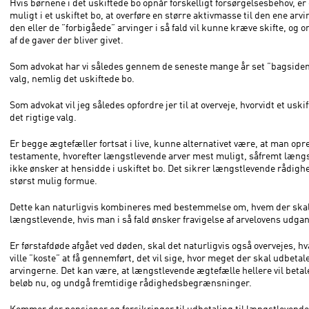
Hvis børnene i det uskiftede bo opnår forskelligt forsørgelsesbehov, er 
muligt i et uskiftet bo, at overføre en større aktivmasse til den ene arvi
den eller de ”forbigåede” arvinger i så fald vil kunne kræve skifte, og 
af de gaver der bliver givet.
Som advokat har vi således gennem de seneste mange år set ”bagsiden”
valg, nemlig det uskiftede bo.
Som advokat vil jeg således opfordre jer til at overveje, hvorvidt et uskif
det rigtige valg.
Er begge ægtefæller fortsat i live, kunne alternativet være, at man opre
testamente, hvorefter længstlevende arver mest muligt, såfremt læng
ikke ønsker at hensidde i uskiftet bo. Det sikrer længstlevende rådigh
størst mulig formue.
Dette kan naturligvis kombineres med bestemmelse om, hvem der skal
længstlevende, hvis man i så fald ønsker fravigelse af arvelovens udg
Er førstafdøde afgået ved døden, skal det naturligvis også overvejes, hv
ville ”koste” at få gennemført, det vil sige, hvor meget der skal udbetale
arvingerne. Det kan være, at længstlevende ægtefælle hellere vil betal
beløb nu, og undgå fremtidige rådighedsbegrænsninger.
Kommer der pensioner og forsikringer til udbetaling til længstlevend