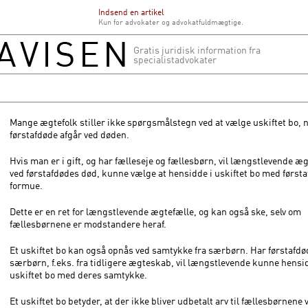
Indsend en artikel
Kun for advokater og advokatfuldmægtige.
Gratis juridisk information fra
specialistadvokater
Mange ægtefolk stiller ikke spørgsmålstegn ved at vælge uskiftet bo, 
førstafdøde afgår ved døden.
Hvis man er i gift, og har fælleseje og fællesbørn, vil længstlevende æg
ved førstafdødes død, kunne vælge at hensidde i uskiftet bo med først
formue.
Dette er en ret for længstlevende ægtefælle, og kan også ske, selv om
fællesbørnene er modstandere heraf.
Et uskiftet bo kan også opnås ved samtykke fra særbørn. Har førstafdø
særbørn, f.eks. fra tidligere ægteskab, vil længstlevende kunne hensi
uskiftet bo med deres samtykke.
Et uskiftet bo betyder, at der ikke bliver udbetalt arv til fællesbørnene 