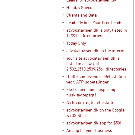
Holiday Special
Clients and Data
LeadsFly.biz - Your Free Leads
advokatavisen.dk is only listed in
12/2500 Directories
Today Only
advokatavisen.dk on the internet
Your site advokatavisen.dk is
listed in a few 9 of
2,502,2510,2539,2561 directories
Ugifte samlevende - Retsstilling
vedr. ATP udbetalinger
Ekstra pensionsopsparing -
husk ægtepagt!
Ny lov om ægtefælleskifte
advokatavisen.dk on the Google
& iOS Store
advokatavisen.dk app for $50!
An app for your business