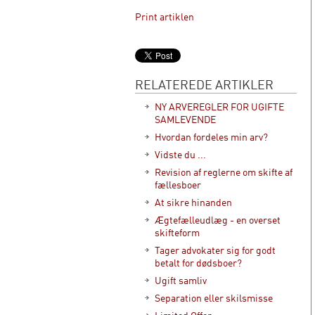
Print artiklen
RELATEREDE ARTIKLER
NY ARVEREGLER FOR UGIFTE
SAMLEVENDE
Hvordan fordeles min arv?
Vidste du ...
Revision af reglerne om skifte af
fællesboer
At sikre hinanden
Ægtefælleudlæg - en overset
skifteform
Tager advokater sig for godt
betalt for dødsboer?
Ugift samliv
Separation eller skilsmisse